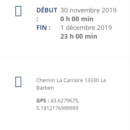
l'événement : Salle Alain Ruault Chemin La
Il y a plusieurs événements à cet
DÉBUT
30 novembre 2019
Carraire 13330 La Barben Tél : 04 90 55 18 89
emplacement
:
0 h 00 min
FIN :
1 décembre 2019
23 h 00 min
Chemin La Carraire 13330 La
Barben
AFFICHER LES ÉVÉNEMENTS SIMILAIRES
GPS :
43.6279675,
5.1812176999999