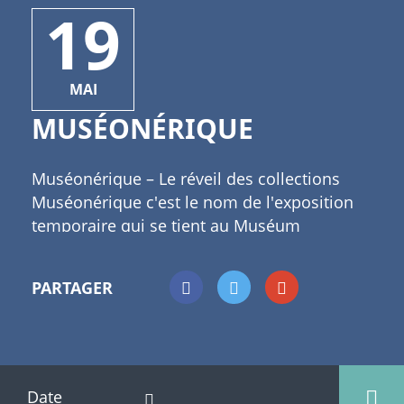
19
MAI
MUSÉONÉRIQUE
Muséonérique – Le réveil des collections
Muséonérique c'est le nom de l'exposition
temporaire qui se tient au Muséum
d'Histoire Naturelle de Marseille jusqu'à fin
février. L'objectif étant de proposer une
PARTAGER
scénographie et des expériences
numériques singulières qui placent le
numérique comme facilitateur. Cette
exposition est aussi déroutante qu'efficace
auprès d'un jeune public. Tout est apprécié
1+