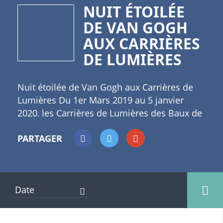
NUIT ÉTOILÉE
DE VAN GOGH
AUX CARRIÈRES
DE LUMIÈRES
Nuit étoilée de Van Gogh aux Carrières de
Lumières Du 1er Mars 2019 au 5 janvier
2020, les Carrières de Lumières des Baux de
Provence mettent à l’honneur la Nuit Etoilée
PARTAGER
de Vincent Van Gogh. Comme pour les
éditions précédente c'est une exposition
numérique immersive qui est proposée. Ici
2000 tableaux de la vie de Van Gogh. Un
1+
spectacle réalisé par Gianfranco Iannuzzi,
Renato Gatto et Massimiliano Siccardi, un
dialogue permanent entre l’ombre et la