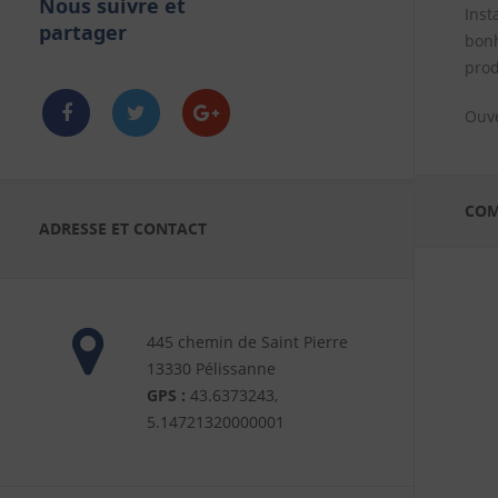
Nous suivre et
à 18h, le jeudi matin de 9h à 12h et le
Inst
partager
samedi de 9h à 12h et de 14h à 18h
bonh
prod
Ouve
COM
ADRESSE ET CONTACT
445 chemin de Saint Pierre
13330 Pélissanne
GPS :
43.6373243,
5.14721320000001