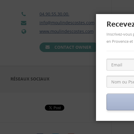
04.90.55.30.00.
Recevez
info@moulindescostes.com
www.moulindescostes.com
Inscrivez-vous 
en Provence et a
CONTACT OWNER
RÉSEAUX SOCIAUX