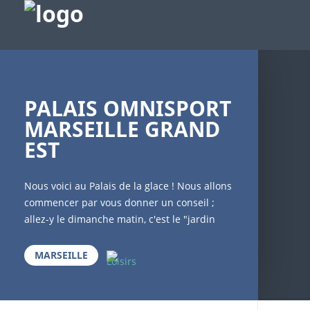
PALAIS OMNISPORT
MARSEILLE GRAND
EST
Nous voici au Palais de la glace ! Nous allons
commencer par vous donner un conseil ;
allez-y le dimanche matin, c'est le "jardin
des oursons", réservé aux familles, c'est à
dire aux familles avec enfants de moins de
MARSEILLE
12 ans. Ce jour là, de 10h à midi, un espace
vous est réservé et vous pourrez évoluer
tranquillement entre vous, les enfants qui