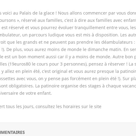
 voici au Palais de la glace ! Nous allons commencer par vous donner
oursons », réservé aux familles, c’est à dire aux familles avec enfa
 est réservé et vous pourrez évoluer tranquillement entre vous, l
bulateur, un parcours ludique vous est mis à disposition. Les autre
oit que les grands et ne peuvent pas prendre les déambulateurs : l
 !). De plus, vous aurez moins de monde le dimanche matin. En semai
ole est un bon moment aussi car il y a moins de monde. Autre bon pl
lles (19euros80 le cours pour 3 personnes), pensez à réserver ! La 
 y allez en plein été, c’est original et vous aurez presque la patin
ssettes avec vous, on y pense pas forcément en plein été !). Sur pl
sont obligatoires. La patinoire organise des stages à chaque vacan
niversaire de votre enfant.
rt tous les jours, consultez les horaires sur le site
MENTAIRES