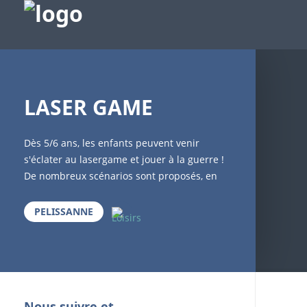
LASER GAME
Dès 5/6 ans, les enfants peuvent venir
s'éclater au lasergame et jouer à la guerre !
De nombreux scénarios sont proposés, en
fonction des souhaits de chacun. Le grand
avantage de ce sport ? C'est que vous
PELISSANNE
pouvez véritablement jouer en famille,
toutes générations confondues ! Tout le
monde est à la même enseigne, se prend
bien au jeu et ce sont bien souvent les
petits-enfants, qui arrivent à "terrasser" les
Nous suivre et