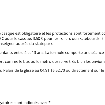
le casque est obligatoire et les protections sont fortement c
0
€
pour le casque, 3,50
€
pour les rollers ou skateboards, 5
enseigner auprè
s du skatepark.
enfants entre 4 et 13 ans. La formule comporte une séance e
port comme le bus ou le mé
tro desserve tr
ès bien les envions
 Palais de la glisse au
04.91.16.52.70
ou directement sur le 
gatoires sont indiqués avec
*