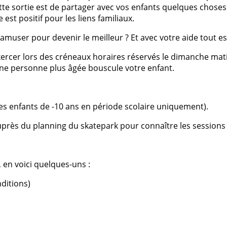
ette sortie est de partager avec vos enfants quelques chose
e est positif pour les liens familiaux.
’amuser pour devenir le meilleur ? Et avec votre aide tout es
rcer lors des créneaux horaires réservés le dimanche matin 
’une personne plus âgée bouscule votre enfant.
es enfants de -10 ans en
p
ériode scolaire uniquement).
 auprès du planning du skatepark
pour conna
î
tre les sessions
, en voici quelques-uns :
nditions)