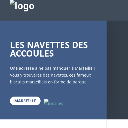
LES NAVETTES DES
ACCOULES
Une adresse à ne pas manquer à Marseille !
Vous y trouverez des navettes, ces fameux
biscuits marseillais en forme de barque
(pour faire référence à la barque qui aurait
amené Marie Salomé, Marie jacobé, Lazare
MARSEILLE
et Marthe de la terre Sainte à notre côte).
Vous pourrez également déguster les
différents biscuits corses qui sont fabriqués
pratiquement sous vos yeux : du bonheur