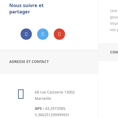
pour vos papilles ! Ouvert du lundi au
Nous suivre et
samedi de 10h à 19h.
Une 
partager
(pou
Vous
vos 
COM
ADRESSE ET CONTACT
68 rue Caisserie 13002
Marseille
GPS :
43.2972089,
5.366251299999931