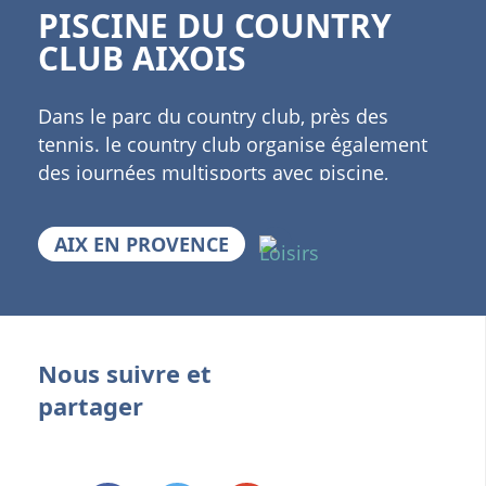
PISCINE DU COUNTRY
CLUB AIXOIS
Dans le parc du country club, près des
tennis. le country club organise également
des journées multisports avec piscine,
basket, rugby, tir à l'arc, ... du 1er week-end
de juin jusqu'au 15 septembre à partir de
AIX EN PROVENCE
9h00
Nous suivre et
partager