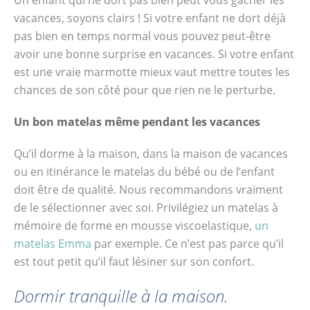
Un enfant qui ne dort pas bien peut vous gâcher les
itinérance le matelas du bébé ou de l’enfant
vacances, soyons clairs ! Si votre enfant ne dort déjà
doit être de qualité. Nous recommandons
pas bien en temps normal vous pouvez peut-être
vraiment de le sélectionner avec soi.
avoir une bonne surprise en vacances. Si votre enfant
Privilégiez un matelas à mémoire de forme
est une vraie marmotte mieux vaut mettre toutes les
en mousse viscoelastique, un matelas
chances de son côté pour que rien ne le perturbe.
Emma par exemple. Ce n’est pas parce qu’il
est tout petit qu’il faut lésiner sur son
Un bon matelas même pendant les vacances
confort. Dormir tranquille à la maison.
Qu’il dorme à la maison, dans la maison de vacances
Même s’il dort dans son cadre habituel il
ou en itinérance le matelas du bébé ou de l’enfant
faut penser à adapter le couchage en été. Si
doit être de qualité. Nous recommandons vraiment
le matelas est dispose de deux faces l’une
de le sélectionner avec soi. Privilégiez un matelas à
hiver et l’autre été il est temps de le
mémoire de forme en mousse viscoelastique,
un
retourner. Les matelas de voyage Que le
matelas Emma
par exemple. Ce n’est pas parce qu’il
bébé dorme dans un lit parapluie, pliant ou
est tout petit qu’il faut lésiner sur son confort.
directement dans un van on peut utiliser des
matelas fixes de voyage. Ils peuvent être
Dormir tranquille à la maison.
fixés au lit parapluie ou s’adapter aux