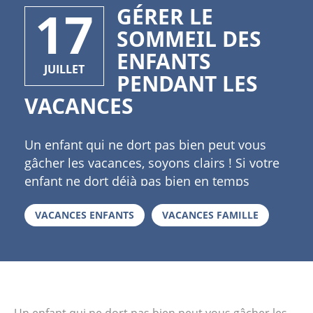
17
GÉRER LE
SOMMEIL DES
ENFANTS
JUILLET
PENDANT LES
VACANCES
Un enfant qui ne dort pas bien peut vous
gâcher les vacances, soyons clairs ! Si votre
enfant ne dort déjà pas bien en temps
normal vous pouvez peut-être avoir une
VACANCES ENFANTS
VACANCES FAMILLE
bonne surprise en vacances. Si votre enfant
est une vraie marmotte mieux vaut mettre
toutes les chances de son côté pour que
rien ne le perturbe. Un bon matelas même
pendant les vacances Qu’il dorme à la
maison, dans la maison de vacances ou en