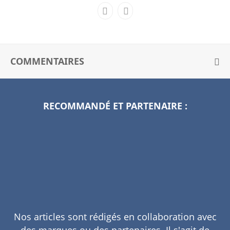
COMMENTAIRES
RECOMMANDÉ ET PARTENAIRE :
V
R
Q
C
?
Nos articles sont rédigés en collaboration avec