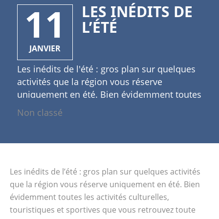
11
LES INÉDITS DE
L’ÉTÉ
JANVIER
Les inédits de l'été : gros plan sur quelques
activités que la région vous réserve
uniquement en été. Bien évidemment toutes
les activités culturelles, touristiques et
Non classé
sportives que vous retrouvez toute l'année
sur www.tourismeenfamille.com restent
accessibles. L'été à Arles Les visites
guidées : plusieurs visites vous sont
proposées le temps de l'été : Le vieil Arles à
Les inédits de l’été : gros plan sur quelques activités
17h00, du mardi au samedi ; Sur les pas de
que la région vous réserve uniquement en été. Bien
Van Gogh, à 17h le lundi ; le musée de
évidemment toutes les activités culturelles,
l'Arles Antique, tous les jours à 15h00 ; Ces
touristiques et sportives que vous retrouvez toute