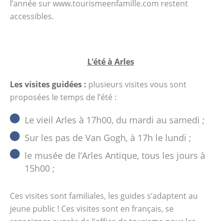
visites sont familiales, les guides s'adaptent
l’année sur www.tourismeenfamille.com restent
au jeune public ! Ces visites sont en français,
accessibles.
se renseigner auprès de l'office de tourisme
pour les visites en anglais (elles sont
hebdomadaires). Coût : plein tarif 6 euros,
L’été à Arles
tarif réduit 3 euros (enfant de 12 à 18 ans,
famille nombreuse, étudiants), gratuit pour
Les visites guidées :
plusieurs visites vous sont
les moins de 12 ans ; Pour le Musée de
proposées le temps de l’été :
l'Arles Antique, le plein tarif est de 5,5 euros
et le tarif réduit de 4.
Le vieil Arles à 17h00, du mardi au samedi ;
www.arlestourisme.com Les combats de
Sur les pas de Van Gogh, à 17h le lundi ;
gladiateurs : tous les mardis et jeudis, vous
le musée de l’Arles Antique, tous les jours à
avez la possibilité, en plus de la visite
15h00 ;
classique des arènes, d'assister à un combat
de gladiateurs. 2h30 de spectacle en plus.
Coût : le spectacle est compris dans le…
Ces visites sont familiales, les guides s’adaptent au
jeune public ! Ces visites sont en français, se