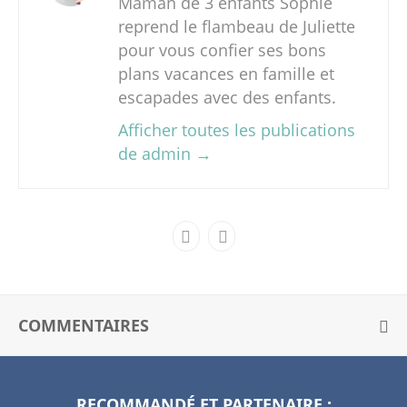
Maman de 3 enfants Sophie
reprend le flambeau de Juliette
pour vous confier ses bons
plans vacances en famille et
escapades avec des enfants.
Afficher toutes les publications
de admin
→
COMMENTAIRES
RECOMMANDÉ ET PARTENAIRE :
V