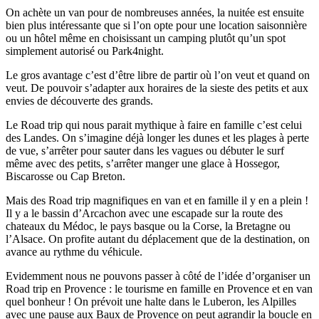
On achète un van pour de nombreuses années, la nuitée est ensuite
bien plus intéressante que si l’on opte pour une location saisonnière
ou un hôtel même en choisissant un camping plutôt qu’un spot
simplement autorisé ou Park4night.
Le gros avantage c’est d’être libre de partir où l’on veut et quand on
veut. De pouvoir s’adapter aux horaires de la sieste des petits et aux
envies de découverte des grands.
Le Road trip qui nous parait mythique à faire en famille c’est celui
des Landes. On s’imagine déjà longer les dunes et les plages à perte
de vue, s’arrêter pour sauter dans les vagues ou débuter le surf
même avec des petits, s’arrêter manger une glace à Hossegor,
Biscarosse ou Cap Breton.
Mais des Road trip magnifiques en van et en famille il y en a plein !
Il y a le bassin d’Arcachon avec une escapade sur la route des
chateaux du Médoc, le pays basque ou la Corse, la Bretagne ou
l’Alsace. On profite autant du déplacement que de la destination, on
avance au rythme du véhicule.
Evidemment nous ne pouvons passer à côté de l’idée d’organiser un
Road trip en Provence : le tourisme en famille en Provence et en van
quel bonheur ! On prévoit une halte dans le Luberon, les Alpilles
avec une pause aux Baux de Provence on peut agrandir la boucle en