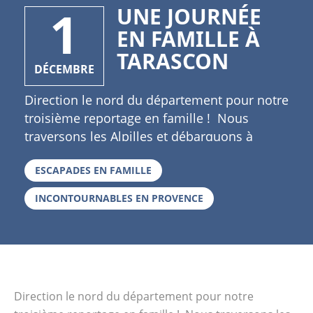
1
UNE JOURNÉE
EN FAMILLE À
TARASCON
DÉCEMBRE
Direction le nord du département pour notre
troisième reportage en famille ! Nous
traversons les Alpilles et débarquons à
Tarascon en Provence. Une ville riche en
ESCAPADES EN FAMILLE
histoire, patrimoine et légende … Histoire
avec le bon Roi René qui en fît son point
INCONTOURNABLES EN PROVENCE
d’attache en Provence ; patrimoine avec son
château, sa collégiale, son cloître et bien
d’autres monuments encore et enfin
légende avec Sainte Marthe et la Tarasque,
ou encore Tartarin de Tarascon, célèbre
Direction le nord du département pour notre
personnage né sous la plume d’Alphonse