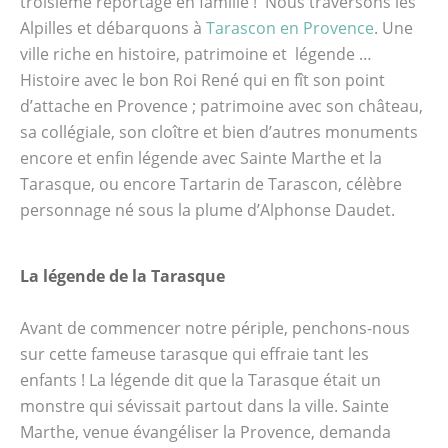
troisième reportage en famille ! Nous traversons les
Daudet. La légende de la Tarasque Avant de
Alpilles et débarquons à
Tarascon en Provence
. Une
commencer notre périple, penchons-nous
ville riche en histoire, patrimoine et légende …
sur cette fameuse tarasque qui effraie tant
Histoire avec le bon Roi René qui en fît son point
les enfants ! La légende dit que la Tarasque
d’attache en Provence ; patrimoine avec son château,
était un monstre qui sévissait partout dans
sa collégiale, son cloître et bien d’autres monuments
la ville. Sainte Marthe, venue évangéliser la
encore et enfin légende avec Sainte Marthe et la
Provence, demanda alors aux habitants de
Tarasque, ou encore Tartarin de Tarascon, célèbre
se convertir si elle venait à bout du monstre
personnage né sous la plume d’Alphonse Daudet.
… ce qu’elle réalisa ! Elle captura la bête et la
livra aux habitants qui la mirent en pièces …
Nous voilà familiarisés avec la légende,
La légende de la Tarasque
nous sommes prêts pour aller conquérir la
ville ! Depuis que nous avons réalisé ce
Avant de commencer notre périple, penchons-nous
reportage, un jeu de piste a été créé pour les
sur cette fameuse tarasque qui effraie tant les
familles, pour partir à la conquête de
enfants ! La légende dit que la Tarasque était un
Tarascon. Nous n’avons donc pas pu le
monstre qui sévissait partout dans la ville. Sainte
tester mais sachez qu’il…
Marthe, venue évangéliser la Provence, demanda