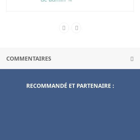
COMMENTAIRES
RECOMMANDÉ ET PARTENAIRE :
V
R
Q
C
?