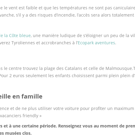
 le vent est faible et que les températures ne sont pas caniculaires
nche, s’il y a des risques d’incendie, l’accès sera alors totalement 
de la Côte bleue
, une manière ludique de s’éloigner un peu de la vill
verez Tyroliennes et accrobranches à l’
Ecopark aventures
.
s le centre trouvez la plage des Catalans et celle de Malmousque.To
 Pour 2 euros seulement les enfants choisissent parmi plein plein 
ille en famille
dence et de ne plus utiliser votre voiture pour profiter un maximum
vacanciers friendly »
urs et à une certaine période. Renseignez vous au moment de pren
les musées clos.