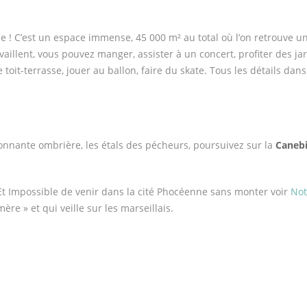
le ! C’est un espace immense,
45 000 m
² au total où l’on retrouve 
vaillent, vous pouvez manger, assister à un concert, profiter des ja
 toit-terrasse, jouer au ballon, faire du skate. Tous les détails dan
onnante ombrière, les étals des pécheurs, poursuivez sur la
Caneb
Et Impossible de venir dans la cité Phocéenne sans monter voir
No
re » et qui veille sur les marseillais.