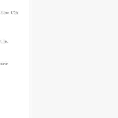
 d’une 1/2h
ille.
rouve