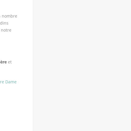
un nombre
rdins
s notre
ière
et
tre Dame