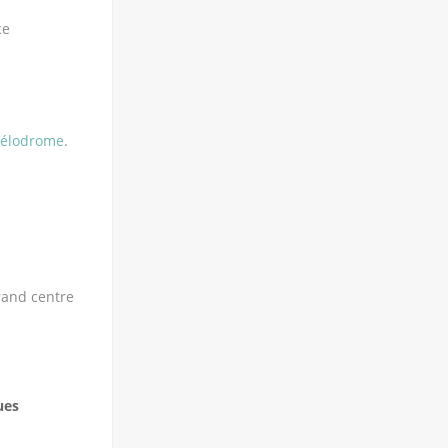
ce
 Vélodrome
.
grand centre
ues