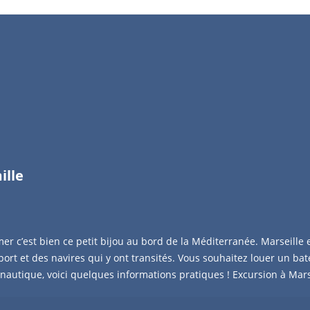
ille
 mer c’est bien ce petit bijou au bord de la Méditerranée. Marseille 
 port et des navires qui y ont transités. Vous souhaitez louer un bat
nautique, voici quelques informations pratiques ! Excursion à Mars
 paddle est devenu un incontournable de l’été et à Marseille il pr
u et accessibilité d’endroits à découvrir. C’est une ville qui compte 