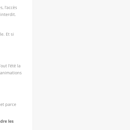
, l’accès
interdit.
e. Et si
ut l’été la
d’animations
 et parce
dre les