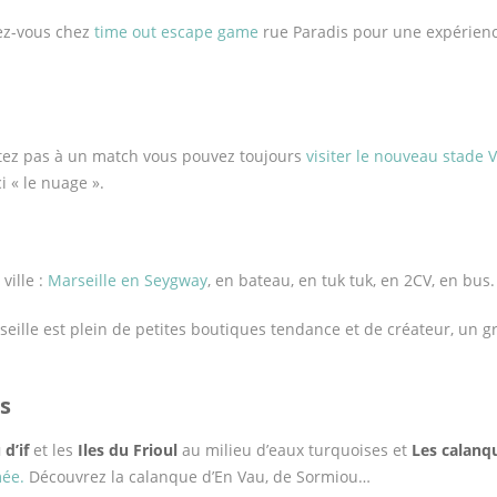
dez-vous chez
time out escape game
rue Paradis pour une expérien
sistez pas à un match vous pouvez toujours
visiter le nouveau stade
 « le nuage ».
ville :
Marseille en Seygway
, en bateau, en tuk tuk, en 2CV, en bus.
seille est plein de petites boutiques tendance et de créateur, un 
s
d’if
et les
Iles du Frioul
au milieu d’eaux turquoises et
Les calanq
mée.
Découvrez la calanque d’En Vau, de Sormiou…