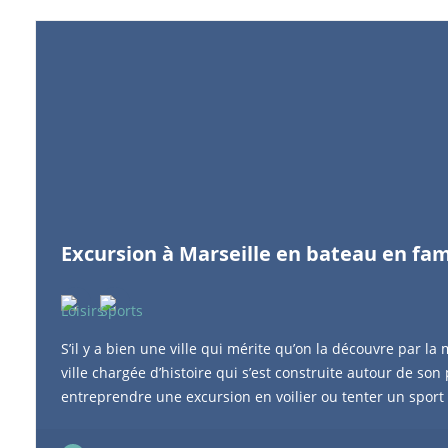
Excursion à Marseille en bateau en fam
S’il y a bien une ville qui mérite qu’on la découvre par la
ville chargée d’histoire qui s’est construite autour de son
entreprendre une excursion en voilier ou tenter un sport 
en bateau, en kayak ou en Paddle Le Paddle à Marseille Le
son sens. En effet qui dit Paddle dit balade facile sur l’ea