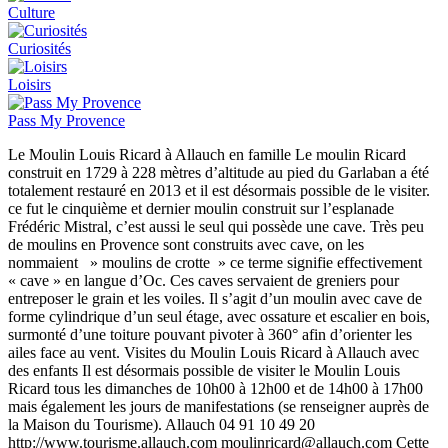
Culture
Curiosités
Loisirs
Pass My Provence
Le Moulin Louis Ricard à Allauch en famille Le moulin Ricard
construit en 1729 à 228 mètres d’altitude au pied du Garlaban a été
totalement restauré en 2013 et il est désormais possible de le visiter.
ce fut le cinquième et dernier moulin construit sur l’esplanade
Frédéric Mistral, c’est aussi le seul qui possède une cave. Très peu
de moulins en Provence sont construits avec cave, on les
nommaient » moulins de crotte » ce terme signifie effectivement
« cave » en langue d’Oc. Ces caves servaient de greniers pour
entreposer le grain et les voiles. Il s’agit d’un moulin avec cave de
forme cylindrique d’un seul étage, avec ossature et escalier en bois,
surmonté d’une toiture pouvant pivoter à 360° afin d’orienter les
ailes face au vent. Visites du Moulin Louis Ricard à Allauch avec
des enfants Il est désormais possible de visiter le Moulin Louis
Ricard tous les dimanches de 10h00 à 12h00 et de 14h00 à 17h00
mais également les jours de manifestations (se renseigner auprès de
la Maison du Tourisme). Allauch 04 91 10 49 20
http://www.tourisme.allauch.com moulinricard@allauch.com Cette