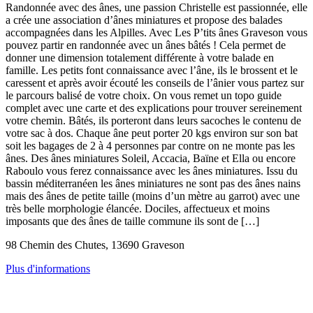
Randonnée avec des ânes, une passion Christelle est passionnée, elle
a crée une association d’ânes miniatures et propose des balades
accompagnées dans les Alpilles. Avec Les P’tits ânes Graveson vous
pouvez partir en randonnée avec un ânes bâtés ! Cela permet de
donner une dimension totalement différente à votre balade en
famille. Les petits font connaissance avec l’âne, ils le brossent et le
caressent et après avoir écouté les conseils de l’ânier vous partez sur
le parcours balisé de votre choix. On vous remet un topo guide
complet avec une carte et des explications pour trouver sereinement
votre chemin. Bâtés, ils porteront dans leurs sacoches le contenu de
votre sac à dos. Chaque âne peut porter 20 kgs environ sur son bat
soit les bagages de 2 à 4 personnes par contre on ne monte pas les
ânes. Des ânes miniatures Soleil, Accacia, Baïne et Ella ou encore
Raboulo vous ferez connaissance avec les ânes miniatures. Issu du
bassin méditerranéen les ânes miniatures ne sont pas des ânes nains
mais des ânes de petite taille (moins d’un mètre au garrot) avec une
très belle morphologie élancée. Dociles, affectueux et moins
imposants que des ânes de taille commune ils sont de […]
98 Chemin des Chutes, 13690 Graveson
Plus d'informations