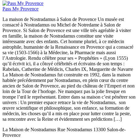
Pass My Provence
La maison de Nostradamus à Salon de Provence Un musée est
consacré à Nostradamus ou Michel de Notredame à Salon de
Provence. Si Salon de Provence est une ville très agréable à visiter
en famille, la maison de Nostradamus constitue une visite
intéressante avec des enfants. Cet homme pluriel, à ce médecin
astrophile, humaniste de la Renaissance en Provence qui a consacré
sa vie (1503-1566) à la Médecine, la Pharmacie mais aussi
l’Astrologie. Rendu célèbre pour ses « Prophéties » (Lyon 1555)
qu’il écrivit ici, il a côtoyé célébrités et écrivains de son temps :
Rabelais, Catherine de Médicis, Charles IX, Marguerite de Navarre
La Maison de Nostradamus fut construite en 1992, dans la maison
habitée précédemment par Nostradamus, en plein cœur du centre
ancien de Salon de Provence, au pied du château de l’Emperi et non
loin de la Tour de l’horloge. Ne manquez pas la jolie fresque en
trompe l’œil le représentant. Entrer dans sa maison c’est pénétrer son
univers : Un premier espace retrace la vie de Nostradamus, son
œuvre scientifique et philosophique, son enfance, sa formation de
médecin, les choses qu’il a mis en place pour lutter contre la peste,
sa rencontre avec la Reine et évidemment ses prédictions […]
La Maison de Nostradamus Rue Nostradamus 13300 Salon-de-
Provence