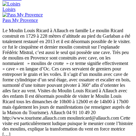
Loisirs
Pass My Provence
Le Moulin Louis Ricard à Allauch en famille Le moulin Ricard
construit en 1729 à 228 mètres d’altitude au pied du Garlaban a été
totalement restauré en 2013 et il est désormais possible de le visiter.
ce fut le cinquième et dernier moulin construit sur l’esplanade
Frédéric Mistral, c’est aussi le seul qui possède une cave. Très peu
de moulins en Provence sont construits avec cave, on les
nommaient » moulins de crotte » ce terme signifie effectivement
« cave » en langue d’Oc. Ces caves servaient de greniers pour
entreposer le grain et les voiles. Il s’agit d’un moulin avec cave de
forme cylindrique d’un seul étage, avec ossature et escalier en bois,
surmonté d’une toiture pouvant pivoter à 360° afin d’orienter les
ailes face au vent. Visites du Moulin Louis Ricard à Allauch avec
des enfants Il est désormais possible de visiter le Moulin Louis
Ricard tous les dimanches de 10h00 à 12h00 et de 14h00 à 17h00
mais également les jours de manifestations (se renseigner auprès de
la Maison du Tourisme). Allauch 04 91 10 49 20
http://www.tourisme.allauch.com moulinricard@allauch.com Cette
visite est particulièrement ludique puisque le meunier conte l’histoire
des moulins, explique la transformation du vent en force motrice
[…]