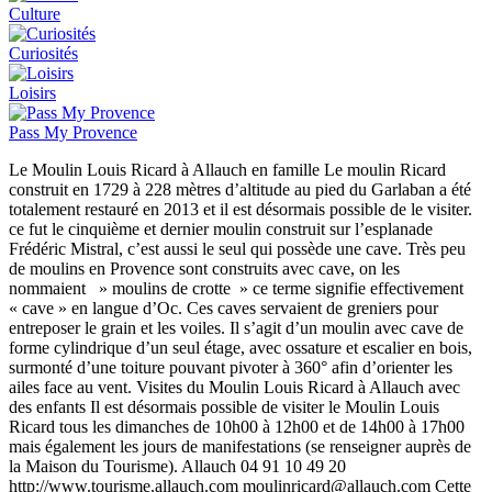
Culture
Curiosités
Loisirs
Pass My Provence
Le Moulin Louis Ricard à Allauch en famille Le moulin Ricard
construit en 1729 à 228 mètres d’altitude au pied du Garlaban a été
totalement restauré en 2013 et il est désormais possible de le visiter.
ce fut le cinquième et dernier moulin construit sur l’esplanade
Frédéric Mistral, c’est aussi le seul qui possède une cave. Très peu
de moulins en Provence sont construits avec cave, on les
nommaient » moulins de crotte » ce terme signifie effectivement
« cave » en langue d’Oc. Ces caves servaient de greniers pour
entreposer le grain et les voiles. Il s’agit d’un moulin avec cave de
forme cylindrique d’un seul étage, avec ossature et escalier en bois,
surmonté d’une toiture pouvant pivoter à 360° afin d’orienter les
ailes face au vent. Visites du Moulin Louis Ricard à Allauch avec
des enfants Il est désormais possible de visiter le Moulin Louis
Ricard tous les dimanches de 10h00 à 12h00 et de 14h00 à 17h00
mais également les jours de manifestations (se renseigner auprès de
la Maison du Tourisme). Allauch 04 91 10 49 20
http://www.tourisme.allauch.com moulinricard@allauch.com Cette