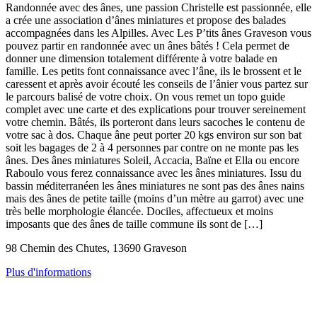
Randonnée avec des ânes, une passion Christelle est passionnée, elle
a crée une association d’ânes miniatures et propose des balades
accompagnées dans les Alpilles. Avec Les P’tits ânes Graveson vous
pouvez partir en randonnée avec un ânes bâtés ! Cela permet de
donner une dimension totalement différente à votre balade en
famille. Les petits font connaissance avec l’âne, ils le brossent et le
caressent et après avoir écouté les conseils de l’ânier vous partez sur
le parcours balisé de votre choix. On vous remet un topo guide
complet avec une carte et des explications pour trouver sereinement
votre chemin. Bâtés, ils porteront dans leurs sacoches le contenu de
votre sac à dos. Chaque âne peut porter 20 kgs environ sur son bat
soit les bagages de 2 à 4 personnes par contre on ne monte pas les
ânes. Des ânes miniatures Soleil, Accacia, Baïne et Ella ou encore
Raboulo vous ferez connaissance avec les ânes miniatures. Issu du
bassin méditerranéen les ânes miniatures ne sont pas des ânes nains
mais des ânes de petite taille (moins d’un mètre au garrot) avec une
très belle morphologie élancée. Dociles, affectueux et moins
imposants que des ânes de taille commune ils sont de […]
98 Chemin des Chutes, 13690 Graveson
Plus d'informations