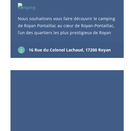
Nous souhaitions vous faire découvrir le camping
de Royan Pontaillac au cœur de Royan-Pontaillac,
l’un des quartiers les plus prestigieux de Royan
Un camping pour les familles ! Présentation du
Camping Royan Pontaillac Des jeux gonflables et
16 Rue du Colonel Lachaud, 17200 Royan
des espaces aquatiques ludiques, des clubs
enfants et même un club ado, des hébergements
camping confortables et jolis pour les tribus. Il n’y
a rien à dire les familles sont ici les bienvenues
dans ce camping 4 étoiles à Royan ! Un premier
club accueille les enfants de 4 à 7 ans, un autre
ceux de 7 à 10 et enfants et enfin pour les pré-
ados le club des 11 à 12 ans. Les ados eux,
partent s’éclater au club 14 à 17 ans ! Sur place
les sportifs ne savent plus où donner de la tête :
Football, Basket-ball, Handball, Mini-golf, Tennis,
ping pông, pétanque mais aussi cours de fitness.