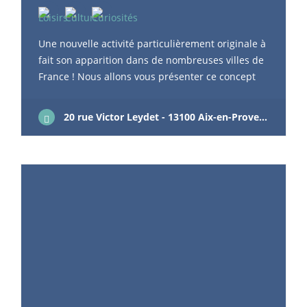
Une nouvelle activité particulièrement originale à
fait son apparition dans de nombreuses villes de
France ! Nous allons vous présenter ce concept
qui fait un tabac. Nous partons à la découverte
du Concept Quiz Room à Aix en Provence mais
20 rue Victor Leydet - 13100 Aix-en-Provence
quel que soit l’endroit où vous habitez il y en a
sans doute un près de chez vous ! Présentation
du Concept Quiz Room C’est une activité
totalement insolite et intéressante que nous vous
présentons. Il s’agit d’un quiz immersif pour
enfants Les enfants vont pouvoir réaliser leur
rêve : répondre à des questions et buzzer comme
sur un plateau TV. Comment çà marche ? Le
déroulé de l’activité L’activité dure une heure
durant laquelle on va s’affronter en équipe dans
la bonne humeur. Une partie se décline en 3
manches : tout d’abord chacun gagne des points