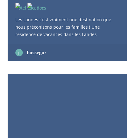
Les Landes c’est vraiment une destination que
nous préconisons pour les familles ! Une
résidence de vacances dans les Landes
Présentation des résidences Les résidences
hôtelières Nemea sont très appréciées des
hossegor
parents car idéales pour se reposer et profiter
d’un séjour dans les Landes. Une résidence pour
des vacances dans les Landes c’est l’assurance
que toute la famille va trouver des activités qui
lui convient. La résidence de Biscarosse est en
première ligne, celle de Cap Breton est carrément
les pieds dans l’eau et à Mimizan elles sont soient
tout près de la plage soit nichées dans un cadre
particulièrement préservé. Elles sont dotées de
piscines extérieures ou intérieures (parfois même
les deux), de bains à remous. Elles proposent
pour certaines des formules avec clubs enfants et