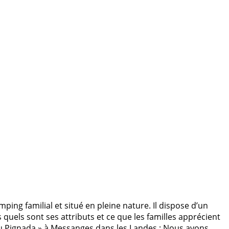
ing familial et situé en pleine nature. Il dispose d’un
 quels sont ses attributs et ce que les familles apprécient
Lou Pignada » à Messanges dans les Landes : Nous avons