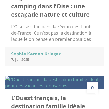
camping dans l’Oise : une
escapade nature et culture
L’Oise se situe dans la région des Hauts-
de-France. Ce n’est pas la destination à
laquelle on pense en premier pour des
vacances en famille et pourtant ce
département est riche en histoire, en
Sophie Kernen Krieger
culture et il offre des paysages naturels
7. Juil 2025
magnifiques. Si vous aimez le camping en
tente, en caravane, le confort des
mobilhome ou l’attrait des logements
insolites en pleine nature nous avons ce
0
qu’il vous faut ! En effet, le camping de Le
Trye est une chouette adresse avec des
L’Ouest français, la
enfants. Nous vous invitons à découvrir
destination famille idéale
ce camping dans les Hauts-de-France