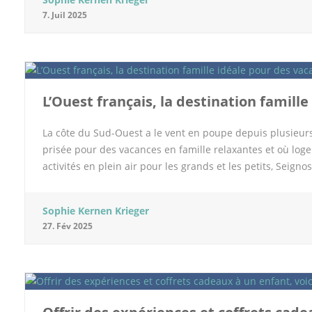
vous a préparer un programme ou plutôt une petite liste d
7. Juil 2025
trouve des forêts particulièrement intéressantes mais aus
pittoresques dans lesquelles gouter des spécialités. On 
sites gallo-romains et des châteaux. Petite liste des site
ne pouvez venir dans l’Oise sans découvrir ce joyau archit
L’Ouest français, la destination famill
La côte du Sud-Ouest a le vent en poupe depuis plusieu
prisée pour des vacances en famille relaxantes et où log
activités en plein air pour les grands et les petits, Seig
est, c’est là que se situe l’Éco Resort Naturéo, véritable 
destination idéale pour des vacances en famille reposantes
Sophie Kernen Krieger
surf français ; une atmosphère détendue et « kids-friendl
27. Fév 2025
environnement unique pour se reconnecter à la nature et po
en famille toute l’année. Les nombreuses pistes cyclables,
en famille à vélo. Et, en parlant de transports, sachez que
à 40 min de voiture de Seignosse. C’est […]