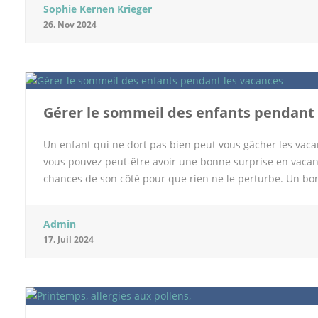
Sophie Kernen Krieger
Pourquoi choisir un roadtrip en Islande en van ? Pour la 
26. Nov 2024
l’Islande comme destination c’est sa nature incroyable q
des volcans, des glaciers, des geysers mais aussi des pla
vraiment idéal car il vous permet de vous immerger tota
d’une cascade, vous traverserez des champs de lave. […]
Gérer le sommeil des enfants pendant 
Un enfant qui ne dort pas bien peut vous gâcher les vacan
vous pouvez peut-être avoir une bonne surprise en vacanc
chances de son côté pour que rien ne le perturbe. Un bo
maison de vacances ou en itinérance le matelas du bébé 
sélectionner avec soi. Privilégiez un matelas à mémoire
Admin
n’est pas parce qu’il est tout petit qu’il faut lésiner sur
17. Juil 2024
habituel il faut penser à adapter le couchage en été. Si le
le retourner. Les matelas de voyage Que le bébé dorme da
des matelas fixes de voyage. Ils peuvent être fixés au lit