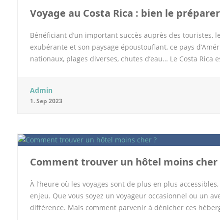
Voyage au Costa Rica : bien le préparer
Bénéficiant d’un important succès auprès des touristes, 
exubérante et son paysage époustouflant, ce pays d’Améri
nationaux, plages diverses, chutes d’eau… Le Costa Rica 
voyage pour ce pays ? Suivez-nous pour tout savoir. Préfére
du Costa Rica est sans doute l’un des meilleurs choix à fair
Admin
routes de ce pays. Outre la fluidité de la circulation, ce
1. Sep 2023
et la flexibilité peuvent également justifier la location d
attractions touristiques, il existe d’innombrables trouvail
possibilité de dormir sur des plages désertes. Avec une vo
beauté de la faune et de la flore costaricienne. Contraire
Comment trouver un hôtel moins cher 
À l’heure où les voyages sont de plus en plus accessible
enjeu. Que vous soyez un voyageur occasionnel ou un ave
différence. Mais comment parvenir à dénicher ces hébergem
sites de comparaison Dans la quête d’un hôtel abordable, 