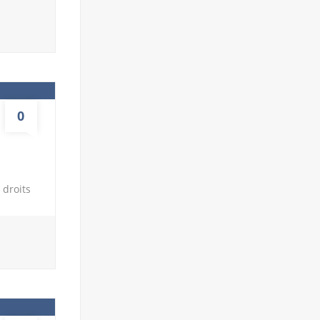
u
eau et
uit et
uvant
tes
0
 droits
 aériens
 devez
liées au
ité pour
iez