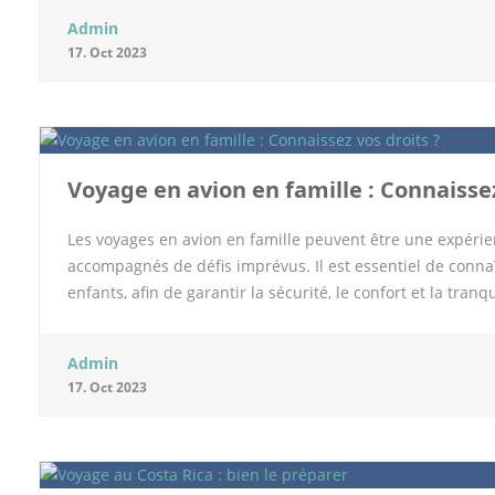
La Garde L’hôtel à Toulon Kyriad Hyeres La Garde est un é
Admin
centre-ville de Toulon. Il propose des chambres confortabl
17. Oct 2023
d’une salle de bain privative. L’hôtel dispose également d’
d’une connexion Wi-Fi gratuite. L’hôtel Kyriad est un choi
accueillir jusqu’à 4 personnes, ainsi qu’un service de ba
touristiques, comme le parc d’attractions Magic World, le 
Voyage en avion en famille : Connaissez
Les voyages en avion en famille peuvent être une expéri
accompagnés de défis imprévus. Il est essentiel de conna
enfants, afin de garantir la sécurité, le confort et la tranqu
des passagers aériens et les mesures à prendre pour un 
en famille Lorsque vous voyagez en avion avec des membre
Admin
connaître : 1. Droit à l’information Les compagnies aérien
17. Oct 2023
voyage en famille. Cela comprend les politiques sur les 
les nourrissons, et d’autres informations pertinentes pour 
adjacents Si vous voyagez avec de jeunes enfants, vous a
rester ensemble en vol. Les compagnies aériennes doivent 