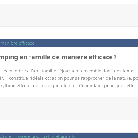
vago ou Kayak vous permettent de confronter aisément différentes 
les résultats en fonction de la fourchette de prix, la localisation
établissement. Grâce à ces fonctionnalités, vous serez en mesure
nt aux tarifs et à la qualité des prestations. Cette démarche proact
hasard. Vous pourrez ainsi, de manière objective, évaluer quelle
t l’intégrité de votre budget initial. En outre, les avis laissés par
entaire pour appréhender la qualité […]
ping en famille de manière efficace ?
 les membres d’une famille séjournent ensemble dans des tentes,
 il constitue l’idéale occasion pour se rapprocher de la nature, p
 rythme effréné de la vie quotidienne. Cependant, pour que cette
ammation s’impose. Comment peut-on alors planifier de façon effi
d votre destination La première étape pour bien planifier des vaca
u’il s’agit d’une expérience qui sera partagée par plusieurs personn
ûts de chacun. Pour ce faire, essayez d’avoir une discussion ouvert
nt considérer les préférences qu’ils auraient mentionnées. Toutefo
al à choisir le lieu idéal pour tous, il serait alors peut-être mieux
t, la Dordogne offre une grande variété d’activités et de paysages,