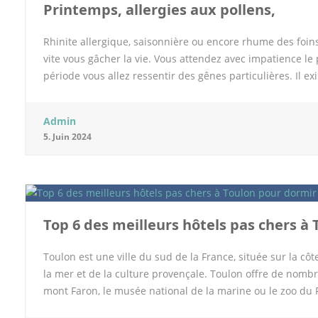
Printemps, allergies aux pollens,
Rhinite allergique, saisonnière ou encore rhume des foin
vite vous gâcher la vie. Vous attendez avec impatience l
période vous allez ressentir des gênes particulières. Il e
désagrément en profitant des jours qui rallongent. Symptô
20% de la population serait désormais touchée. Allergies,
Admin
l’exposition à un allergène comme ici le pollen qui prov
5. Juin 2024
en général le printemps. La période est en effet celle qui 
que les végétaux libèrent le maximum de pollens mais ce n
débute dès le mois de janvier et elle peut se prolonger dan
pollen peuvent être provoquées par des pollens d’arbres (
Top 6 des meilleurs hôtels pas chers à
Toulon est une ville du sud de la France, située sur la cô
la mer et de la culture provençale. Toulon offre de nombr
mont Faron, le musée national de la marine ou le zoo d
vos besoins ? Voici notre sélection des 6 meilleurs hôtels