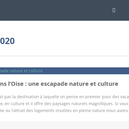
2020
s l’Oise : une escapade nature et culture
est pas la destination à laquelle on pense en premier pour des vac
e, en culture et il offre des paysages naturels magnifiques. Si vou
e ou l’attrait des logements insolites en pleine nature nous avons 
tte adresse avec des enfants. Nous vous invitons à découvrir ce ca
a région. Découvrir l’Oise : programme des choses à voir absolume