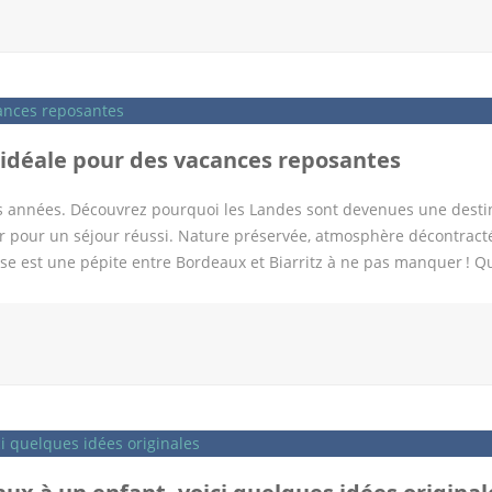
es choses à faire sur place. La première ce sont les balades car o
si des rivières pour fabriquer des moulins à eau et des villages
ne manquera pas de se pencher sur les activités à explorer autour 
s touristiques incontournables Le Château de Chantilly : Evidemment
ectural. […]
e idéale pour des vacances reposantes
rs années. Découvrez pourquoi les Landes sont devenues une desti
er pour un séjour réussi. Nature préservée, atmosphère décontract
nosse est une pépite entre Bordeaux et Biarritz à ne pas manquer ! Q
petit coin de paradis dont on aimerait vous parler… Les Landes, une
 Les Landes, c’est : des plages à perte de vue ; les meilleurs spot
y » ; une pinède apaisante où se promener à pied ou à vélo ; un
ur découvrir la faune et la flore locale ; une multitude d’activités
 dont la Vélodyssée, sont le terrain de jeu préféré des amateurs de
 l’aéroport et la gare de Biarritz, ainsi que la gare de Dax, sont se