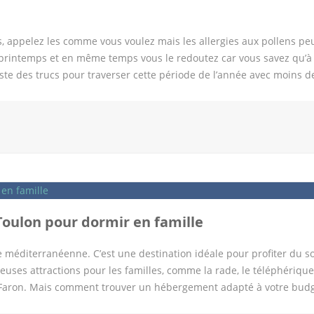
s, appelez les comme vous voulez mais les allergies aux pollens pe
e printemps et en même temps vous le redoutez car vous savez qu’à 
xiste des trucs pour traverser cette période de l’année avec moins d
mes allergies pollens L’allergie aux Pollens aurait doublée en 10 
 symptômes et antihistaminique, faisons le point ensemble. C’est
oque des symptômes pathologiques. Les grosses périodes d’allergies
est la plus propice à la pollinisation des végétaux. C’est à ce mome
’est pas l’unique période. En effet la saison des allergies saisonn
s certaines régions jusqu’à bien après la fin de l’été. Les allergies
ces allergies interviennent en début d’année entre février et […]
 Toulon pour dormir en famille
te méditerranéenne. C’est une destination idéale pour profiter du sol
euses attractions pour les familles, comme la rade, le téléphériqu
u Faron. Mais comment trouver un hébergement adapté à votre budg
 pas chers à Toulon pour dormir en famille. 1 – Hôtel Kyriad Toulon