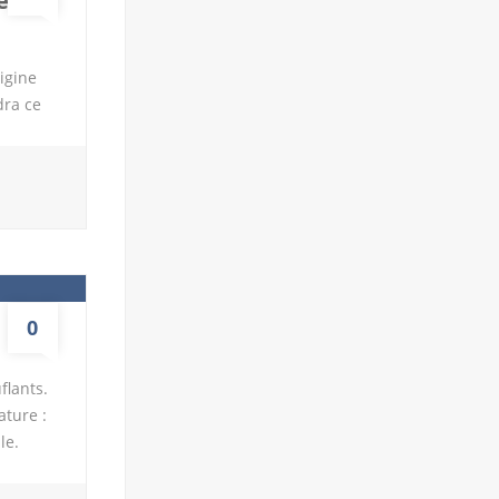
es
igine
dra ce
e
 plus
n. Il
choisir
Il
ut […]
0
flants.
ature :
le.
.