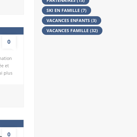
PARTENAIRES
(13)
n y
SKI EN FAMILLE
(7)
des
VACANCES ENFANTS
(3)
, vous
VACANCES FAMILLE
(32)
0
nation
ée et
ui plus
s de
 à faire
 sorties
ulement
0