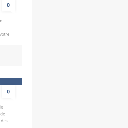
0
re
votre
aéroport
sur les
iberté
ipales
urez la
r la
0
le
nde
r des
 effet,