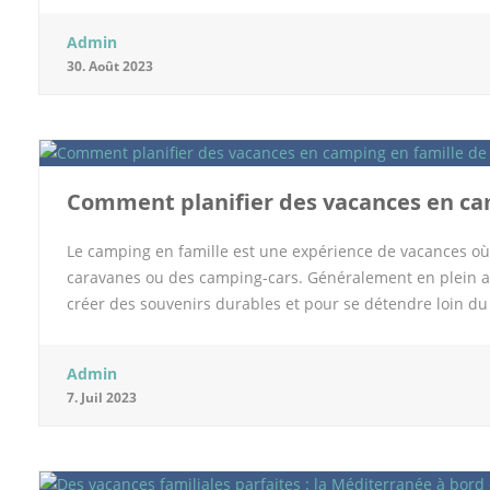
des plateformes telles que Booking.com, Hotels.com, Tri
Admin
d’hébergement. Elles vous offrent la possibilité de filtrer 
30. Août 2023
géographique, ou encore les commodités proposées par l’
d’identifier aisément les offres les plus avantageuses qua
comparaison vous évite également de vous en remettre au 
proposition répond le mieux à vos critères tout en préservan
d’autres voyageurs vous offrent une perspective supplém
Comment planifier des vacances en cam
Le camping en famille est une expérience de vacances où
caravanes ou des camping-cars. Généralement en plein air,
créer des souvenirs durables et pour se détendre loin du
expérience soit véritablement agréable, une bonne progr
camping en famille ? On vous en parle. Définissez d’abor
Admin
camping en famille est le choix de la destination. Et puisq
7. Juil 2023
est important de prendre en compte les intérêts et les go
chacun des membres de votre famille et veillez à réelleme
malgré tout cela, vous vous retrouvez à avoir toujours du m
vous optiez pour un camping familial en dordogne. En effe