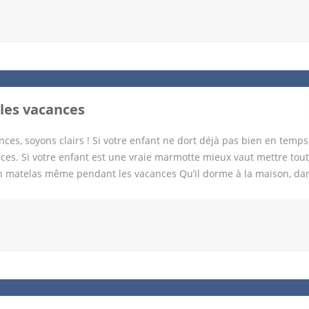
beauté des paysages naturels Le premier critère qui pousse à chois
ui devient un immense terrain de jeu pour les enfants. Imaginez dé
ges de sable noir. Le spectacle est partout. Evidemment voyager en
lement dans ces paysages spectaculaires. Vous ne passerez pas à c
les vacances
ces, soyons clairs ! Si votre enfant ne dort déjà pas bien en temp
es. Si votre enfant est une vraie marmotte mieux vaut mettre tout
n matelas même pendant les vacances Qu’il dorme à la maison, dan
ou de l’enfant doit être de qualité. Nous recommandons vraiment 
 de forme en mousse viscoelastique, un matelas Emma par exemple.
 son confort. Dormir tranquille à la maison. Même s’il dort dans son c
 matelas est dispose de deux faces l’une hiver et l’autre été il est 
ns un lit parapluie, pliant ou directement dans un van on peut uti
 parapluie ou s’adapter aux espaces […]