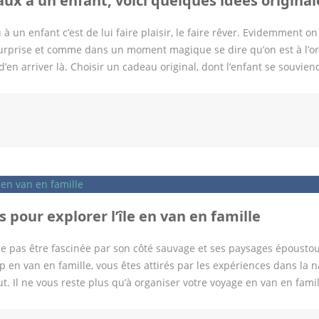
aux à un enfant, voici quelques idées original
 un enfant c’est de lui faire plaisir, le faire rêver. Evidemment on
 surprise et comme dans un moment magique se dire qu’on est à l’or
en arriver là. Choisir un cadeau original, dont l’enfant se souvien
périence plutôt qu’un cadeau matériel. Des coffrets pour favoriser un
ouver une idée cadeau pour enfant qui fasse vraiment plaisir. Bien
on âge pourra assouvir une envie ou se découvrir une nouvelle passio
velle découverte. Le gros avantage des coffrets c’est que l’on peut 
ion de ses goûts et vérifier qu’elle est disponible prêt de chez lui. 
oment qui lui convient. Des ateliers qui touchent aux sens : On pe
 pour explorer l’île en van en famille
 ne pas être fascinée par son côté sauvage et ses paysages époustou
 en van en famille, vous êtes attirés par les expériences dans la n
ut. Il ne vous reste plus qu’à organiser votre voyage en van en famil
slande qui vont vous permettre de découvrir en toute liberté et au
ussi de choisir un certain nombre d’activités pour toute la famille