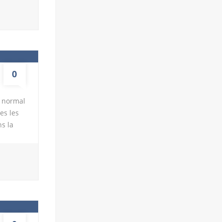
ir
couvrir
 van est
ôté
0
s normal
es les
s la
de le
 Ce
adre
temps de
liser