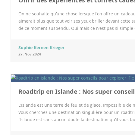
Offrir des expériences et coffrets cade
On ne souhaite qu’une chose lorsque l’on offre un cadeau à
aimerait plus que tout voir ses yeux briller devant cette
de ce moment suspendu. Oui mais ce n’est pas si simple d’
n’est pas toujours facile. D’où l’idée de lui offrir une ex
expérience créative On a pioché dans les coffrets pour tr
Sophie Kernen Krieger
qu’un présent à utiliser de suite l’enfant quel que soit s
27. Nov 2024
est possible d’enrichir son quotidien au travers d’une nou
une expérience qui va vraiment intéresser l’enfant en fonct
pourra s’y rendre quand il a envie avec ses parents au m
Roadtrip en Islande : Nos super conseils
L’Islande est une terre de feu et de glace. Impossible de
Vous cherchez une destination singulière pour un roadtrip
l’Islande est sans aucun doute la destination qu’il vous fa
Nous avons sélectionné de bons conseils de location van I
rythme de la fratrie les paysages les plus magiques mais a