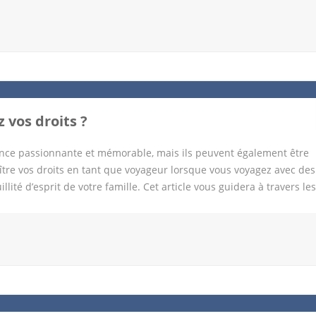
tablissement 3 étoiles situé à La Garde, à 15 minutes en voiture d
es et climatisées, équipées d’une télévision à écran plat, d’un bur
un restaurant, d’un bar, d’une piscine extérieure, d’un parking grat
x idéal pour les familles, car il propose des chambres familiales po
by-sitting sur demande. L’hôtel est également proche de plusieurs si
parc […]
 vos droits ?
ence passionnante et mémorable, mais ils peuvent également être
ître vos droits en tant que voyageur lorsque vous voyagez avec des
illité d’esprit de votre famille. Cet article vous guidera à travers les
voyage en famille sans stress. Droits fondamentaux des passagers
s de votre famille, il y a plusieurs droits fondamentaux que vous
nes ont l’obligation de vous informer des règles et des procédures 
bagages, les repas spéciaux pour enfants, les équipements de sécur
assurer le bien-être de votre famille en vol. 2. Droit à des sièges
vez le droit de demander des sièges adjacents pour que vous puiss
faire de leur mieux pour satisfaire cette […]