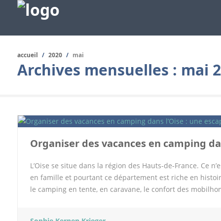
accueil
/
2020
/
mai
Archives mensuelles :
mai 
Organiser des vacances en camping dan
L’Oise se situe dans la région des Hauts-de-France. Ce n’
en famille et pourtant ce département est riche en histoir
le camping en tente, en caravane, le confort des mobilhom
vous faut ! En effet, le camping de Le Trye est une choue
dans les Hauts-de-France ainsi que les intournables de l
Sophie Kernen Krieger