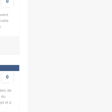
0
uvent
cette
e
ans.
 sont
nt-là
ière
 au
0
eil, de
e du
et et à
 Hyeres