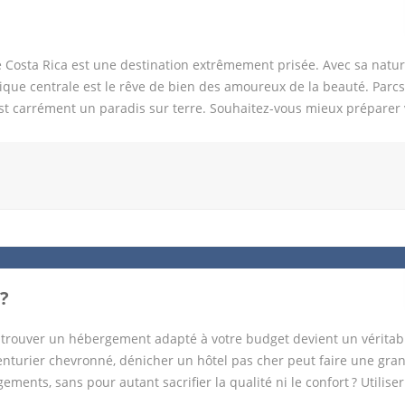
le Costa Rica est une destination extrêmement prisée. Avec sa natu
que centrale est le rêve de bien des amoureux de la beauté. Parcs
est carrément un paradis sur terre. Souhaitez-vous mieux préparer 
z la location d’une voiture sur place La location d’une voiture à l’
e au cours de votre voyage. En effet, il est très facile de conduire 
s dernières sont dotées de nombreux panneaux de signalisation. La l
’un véhicule pendant votre séjour au Costa Rica. En dehors des princ
les qui sont simples d’accès avec une voiture louée. Surtout, vous a
iture personnelle, il est en outre possible de s’arrêter pour admire
ment à ce qui se passe dans les […]
?
s, trouver un hébergement adapté à votre budget devient un véritab
nturier chevronné, dénicher un hôtel pas cher peut faire une gra
ents, sans pour autant sacrifier la qualité ni le confort ? Utilise
les sites de comparaison constituent une ressource essentielle. En