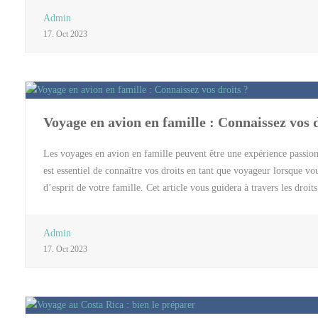
Garde, à 15 minutes en voiture du centre-ville de Toulon. Il propose
Admin
bureau et d’une salle de bain privative. L’hôtel dispose également d’
17. Oct 2023
connexion Wi-Fi gratuite. L’hôtel Kyriad est un choix idéal pour les
ainsi qu’un service de baby-sitting sur demande. L’hôtel est égaleme
parc […]
Voyage en avion en famille : Connaissez vos d
Les voyages en avion en famille peuvent être une expérience passio
est essentiel de connaître vos droits en tant que voyageur lorsque vous
d’esprit de votre famille. Cet article vous guidera à travers les droi
Droits fondamentaux des passagers aériens en famille Lorsque vous v
fondamentaux que vous devez connaître : 1. Droit à l’information Le
Admin
liées au voyage en famille. Cela comprend les politiques sur les baga
17. Oct 2023
d’autres informations pertinentes pour assurer le bien-être de votre 
vous avez le droit de demander des sièges adjacents pour que vous p
pour satisfaire cette […]