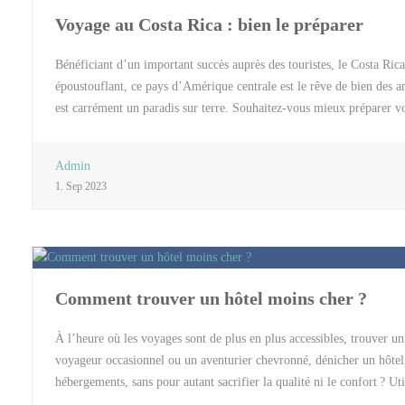
Voyage au Costa Rica : bien le préparer
Bénéficiant d’un important succès auprès des touristes, le Costa Ric
époustouflant, ce pays d’Amérique centrale est le rêve de bien des 
est carrément un paradis sur terre. Souhaitez-vous mieux préparer v
voiture sur place La location d’une voiture à l’aéroport du Costa Ric
est très facile de conduire sur les routes de ce pays. Outre la fluidi
Admin
liberté et la flexibilité peuvent également justifier la location d’un
1. Sep 2023
touristiques, il existe d’innombrables trouvailles qui sont simples d’
désertes. Avec une voiture personnelle, il est en outre possible de s’
qui se passe dans les […]
Comment trouver un hôtel moins cher ?
À l’heure où les voyages sont de plus en plus accessibles, trouver 
voyageur occasionnel ou un aventurier chevronné, dénicher un hôtel
hébergements, sans pour autant sacrifier la qualité ni le confort ? Ut
comparaison constituent une ressource essentielle. En effet, des p