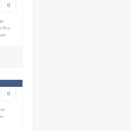
0
age
a Rica
’une
fet, il
ion. La
s
s plages
ment à ce
0
 un
es
t de