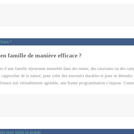
ent la possibilité de filtrer les résultats en fonction de la fourchette de prix, 
établissement. Grâce à ces fonctionnalités, vous serez en mesure d’identifier a
 prestations. Cette démarche proactive de comparaison vous évite également de vo
 quelle proposition répond le mieux à vos critères tout en préservant l’intégrité
us offrent une perspective supplémentaire pour appréhender la qualité […]
n famille de manière efficace ?
s d’une famille séjournent ensemble dans des tentes, des caravanes ou des cam
se rapprocher de la nature, pour créer des souvenirs durables et pour se détendre
xpérience soit véritablement agréable, une bonne programmation s’impose. Com
 vous en parle. Définissez d’abord votre destination La première étape pour bi
ation. Et puisqu’il s’agit d’une expérience qui sera partagée par plusieurs perso
un. Pour ce faire, essayez d’avoir une discussion ouverte avec chacun des membr
ls auraient mentionnées. Toutefois, si malgré tout cela, vous vous retrouvez à avo
ut-être mieux que vous optiez pour un camping familial en dordogne. En effet,
ui signifie qu’il y en a pour […]