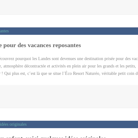
ères pour fabriquer des moulins à eau et des villages pittoresques dans lesquelle
xplorer autour des sites gallo-romains et des châteaux. Petite liste des sites tou
ez venir dans l’Oise sans découvrir ce joyau architectural. […]
le pour des vacances reposantes
écouvrez pourquoi les Landes sont devenues une destination prisée pour des vac
, atmosphère décontractée et activités en plein air pour les grands et les petits,
 Qui plus est, c’est là que se situe l’Éco Resort Naturéo, véritable petit coin d
r des vacances en famille reposantes Les Landes, c’est : des plages à perte de v
-friendly » ; une pinède apaisante où se promener à pied ou à vélo ; un environ
a flore locale ; une multitude d’activités à faire en famille toute l’année. Les
u préféré des amateurs de sorties en famille à vélo. Et, en parlant de transports
t seulement à 40 min de voiture de Seignosse. C’est […]