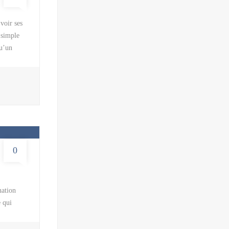
voir ses
 simple
qu’un
se
sion. Il
qui va
 parents
0
nation
e qui
’activités
l’Islande