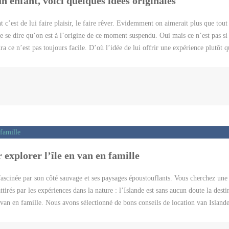
n enfant, voici quelques idées originales
c’est de lui faire plaisir, le faire rêver. Evidemment on aimerait plus que tout 
 se dire qu’on est à l’origine de ce moment suspendu. Oui mais ce n’est pas si
ra ce n’est pas toujours facile. D’où l’idée de lui offrir une expérience plutôt 
 On a pioché dans les coffrets pour trouver une idée cadeau pour enfant qui fas
 quel que soit son âge pourra assouvir une envie ou se découvrir une nouvelle pas
verte. Le gros avantage des coffrets c’est que l’on peut choisir une expérience 
le est disponible prêt de chez lui. Il pourra s’y rendre quand il a envie avec ses
On peut […]
 explorer l’île en van en famille
 fascinée par son côté sauvage et ses paysages époustouflants. Vous cherchez une
tirés par les expériences dans la nature : l’Islande est sans aucun doute la desti
 van en famille. Nous avons sélectionné de bons conseils de location van Island
fratrie les paysages les plus magiques mais aussi de choisir un certain nombre d
 ? Pour la beauté des paysages naturels Le premier critère qui pousse à choisir 