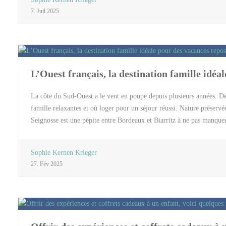
y trouve des forêts particulièrement intéressantes mais aussi des rivi
7. Juil 2025
des spécialités. On ne manquera pas de se pencher sur les activités à e
incontournables Le Château de Chantilly : Evidemment, vous ne pouv
L’Ouest français, la destination famille idéa
La côte du Sud-Ouest a le vent en poupe depuis plusieurs années. D
famille relaxantes et où loger pour un séjour réussi. Nature préservée
Seignosse est une pépite entre Bordeaux et Biarritz à ne pas manquer !
dont on aimerait vous parler… Les Landes, une destination idéale pou
meilleurs spots de surf français ; une atmosphère détendue et « kids
Sophie Kernen Krieger
unique pour se reconnecter à la nature et pour découvrir la faune et l
27. Fév 2025
nombreuses pistes cyclables, dont la Vélodyssée, sont le terrain de je
que l’aéroport et la gare de Biarritz, ainsi que la gare de Dax, son