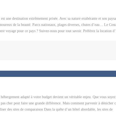
a est une destination extrêmement prisée. Avec sa nature exubérante et son pays
amoureux de la beauté. Parcs nationaux, plages diverses, chutes d’eau… Le Cost
otre voyage pour ce pays ? Suivez-nous pour tout savoir. Préférez la location d
a est sans doute l’un des meilleurs choix à faire au cours de votre voyage. En ef
té de la circulation, ces dernières sont dotées de nombreux panneaux de signalisat
 véhicule pendant votre séjour au Costa Rica. En dehors des principales attraction
accès avec une voiture louée. Surtout, vous aurez la possibilité de dormir sur de
arrêter pour admirer la beauté de la faune et de la flore costaricienne. Contraire
un hébergement adapté à votre budget devient un véritable enjeu. Que vous soyez
 pas cher peut faire une grande différence. Mais comment parvenir à dénicher c
iliser des sites de comparaison Dans la quête d’un hôtel abordable, les sites de
lateformes telles que Booking.com, Hotels.com, Trivago ou Kayak vous permetten