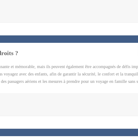
 des chambres confortables et climatisées, équipées d’une télévision à écran pla
un restaurant, d’un bar, d’une piscine extérieure, d’un parking gratuit et d’une
 familles, car il propose des chambres familiales pouvant accueillir jusqu’à 4 p
nt proche de plusieurs sites touristiques, comme le parc d’attractions Magic Wo
roits ?
nnante et mémorable, mais ils peuvent également être accompagnés de défis imp
 voyagez avec des enfants, afin de garantir la sécurité, le confort et la tranquil
ts des passagers aériens et les mesures à prendre pour un voyage en famille sans s
oyagez en avion avec des membres de votre famille, il y a plusieurs droits
s compagnies aériennes ont l’obligation de vous informer des règles et des pr
ges, les repas spéciaux pour enfants, les équipements de sécurité pour les nourri
famille en vol. 2. Droit à des sièges adjacents Si vous voyagez avec de jeunes en
uissiez rester ensemble en vol. Les compagnies aériennes doivent faire de leur