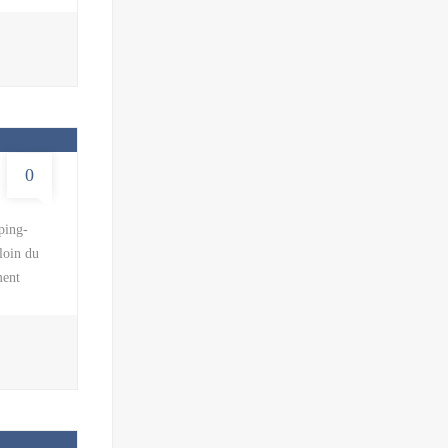
la
isément
us en
 de votre
0
ping-
 loin du
ment
en
nnes, il
es de
ir