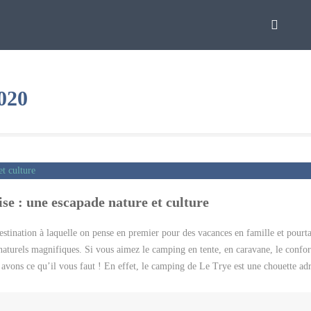
2020
se : une escapade nature et culture
estination à laquelle on pense en premier pour des vacances en famille et pourta
s naturels magnifiques. Si vous aimez le camping en tente, en caravane, le confor
 avons ce qu’il vous faut ! En effet, le camping de Le Trye est une chouette ad
s Hauts-de-France ainsi que les intournables de la région. Découvrir l’Oise : 
ôt une petite liste des choses à faire sur place. La première ce sont les balad