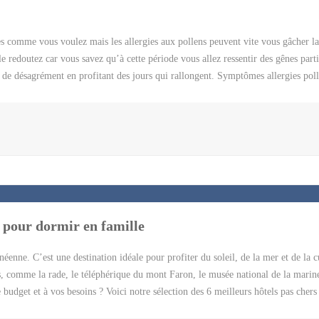
es comme vous voulez mais les allergies aux pollens peuvent vite vous gâcher la
redoutez car vous savez qu’à cette période vous allez ressentir des gênes parti
ns de désagrément en profitant des jours qui rallongent. Symptômes allergies pol
n serait désormais touchée. Allergies, symptômes et antihistaminique, faisons l
 provoque des symptômes pathologiques. Les grosses périodes d’allergies sont e
 la pollinisation des végétaux. C’est à ce moment-là que les végétaux libèrent l
allergies saisonnière débute dès le mois de janvier et elle peut se prolonger dans
 pollen peuvent être provoquées par des pollens d’arbres (ces allergies intervienn
n pour dormir en famille
néenne. C’est une destination idéale pour profiter du soleil, de la mer et de la c
s, comme la rade, le téléphérique du mont Faron, le musée national de la marin
dget et à vos besoins ? Voici notre sélection des 6 meilleurs hôtels pas chers
hôtel à Toulon Kyriad Hyeres La Garde est un établissement 3 étoiles situé à 