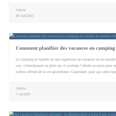
confronter aisément différentes options d’hébergement. Elles vous offr
Admin
localisation géographique, ou encore les commodités proposées par l’
30. Août 2023
les offres les plus avantageuses quant aux tarifs et à la qualité des
remettre au hasard. Vous pourrez ainsi, de manière objective, évaluer
budget initial. En outre, les avis laissés par d’autres voyageurs vo
Comment planifier des vacances en camping e
Le camping en famille est une expérience de vacances où les membre
cars. Généralement en plein air, il constitue l’idéale occasion pour 
rythme effréné de la vie quotidienne. Cependant, pour que cette e
peut-on alors planifier de façon efficace un camping en famille ? On
planifier des vacances en camping en famille est le choix de la destin
Admin
est important de prendre en compte les intérêts et les goûts de chac
7. Juil 2023
votre famille et veillez à réellement considérer les préférences qu’i
toujours du mal à choisir le lieu idéal pour tous, il serait alors pe
la Dordogne offre une grande variété d’activités et de paysages, ce q