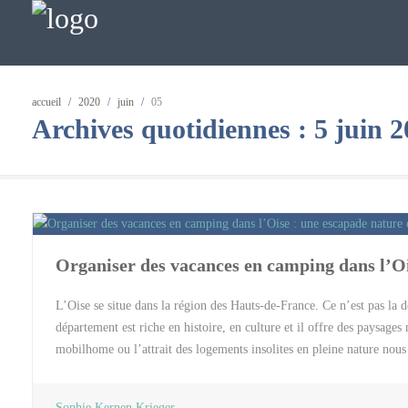
accueil
/
2020
/
juin
/
05
Archives quotidiennes :
5 juin 
Organiser des vacances en camping dans l’Oi
L’Oise se situe dans la région des Hauts-de-France. Ce n’est pas la d
département est riche en histoire, en culture et il offre des paysage
mobilhome ou l’attrait des logements insolites en pleine nature nous
avec des enfants. Nous vous invitons à découvrir ce camping dans le
des choses à voir absolument On vous a préparer un programme ou plut
Sophie Kernen Krieger