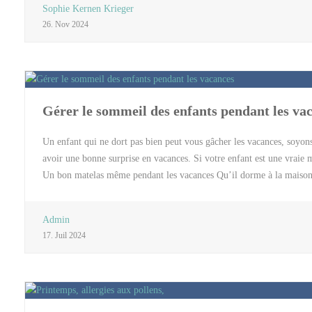
Sophie Kernen Krieger
comme destination c’est sa nature incroyable qui devient un immense 
26. Nov 2024
geysers mais aussi des plages de sable noir. Le spectacle est parto
totalement dans ces paysages spectaculaires. Vous ne passerez pas à
Gérer le sommeil des enfants pendant les va
Un enfant qui ne dort pas bien peut vous gâcher les vacances, soyons
avoir une bonne surprise en vacances. Si votre enfant est une vraie 
Un bon matelas même pendant les vacances Qu’il dorme à la maison, 
de qualité. Nous recommandons vraiment de le sélectionner avec soi
Emma par exemple. Ce n’est pas parce qu’il est tout petit qu’il faut
Admin
habituel il faut penser à adapter le couchage en été. Si le matelas est
17. Juil 2024
de voyage Que le bébé dorme dans un lit parapluie, pliant ou directe
lit parapluie ou s’adapter aux espaces […]