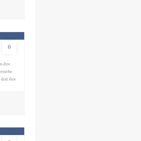
des
merger
0
t-être
erturbe.
doit être
las
 cadre
 matelas
fixés au