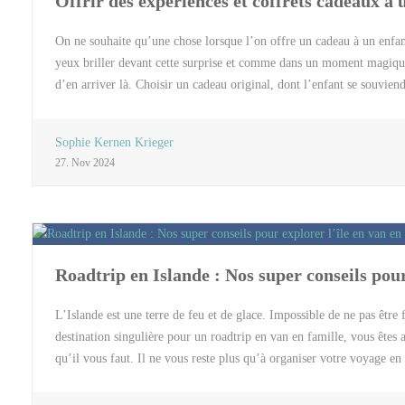
Offrir des expériences et coffrets cadeaux à u
On ne souhaite qu’une chose lorsque l’on offre un cadeau à un enfant 
yeux briller devant cette surprise et comme dans un moment magique
d’en arriver là. Choisir un cadeau original, dont l’enfant se souviend
cadeau matériel. Des coffrets pour favoriser une expérience créative
vraiment plaisir. Bien plus qu’un présent à utiliser de suite l’enfant
Sophie Kernen Krieger
est possible d’enrichir son quotidien au travers d’une nouvelle décou
27. Nov 2024
vraiment intéresser l’enfant en fonction de ses goûts et vérifier qu’el
au moment qui lui convient. Des ateliers qui touchent aux sens : 
Roadtrip en Islande : Nos super conseils pour
L’Islande est une terre de feu et de glace. Impossible de ne pas être
destination singulière pour un roadtrip en van en famille, vous êtes at
qu’il vous faut. Il ne vous reste plus qu’à organiser votre voyage en
vont vous permettre de découvrir en toute liberté et au rythme de la 
pour toute la famille. Pourquoi choisir un roadtrip en Islande en van