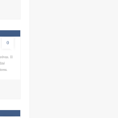
t, d’un
ersonnes,
rld, le
0
révus. Il
lité
tress.
océdures
ssons, et
fants,
 mieux