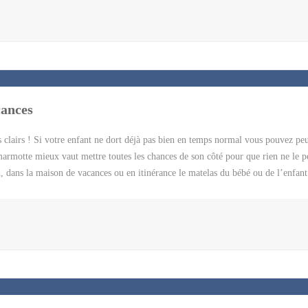
terrain de jeu pour les enfants. Imaginez découvrir des volcans, des glaciers, 
ut. Evidemment voyager en van est vraiment idéal car il vous permet de vous im
 côté d’une cascade, vous traverserez des champs de lave. […]
cances
 clairs ! Si votre enfant ne dort déjà pas bien en temps normal vous pouvez peu
marmotte mieux vaut mettre toutes les chances de son côté pour que rien ne le p
dans la maison de vacances ou en itinérance le matelas du bébé ou de l’enfant 
. Privilégiez un matelas à mémoire de forme en mousse viscoelastique, un mate
 lésiner sur son confort. Dormir tranquille à la maison. Même s’il dort dans son
 dispose de deux faces l’une hiver et l’autre été il est temps de le retourner. Les
ment dans un van on peut utiliser des matelas fixes de voyage. Ils peuvent être 