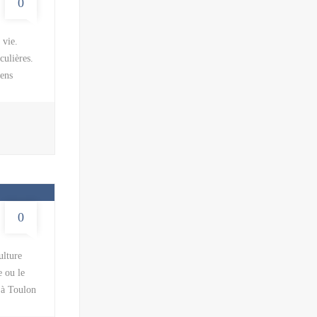
0
 vie.
culières.
lens
e point
n général
e maximum
ent en
0
ulture
e ou le
 à Toulon
La