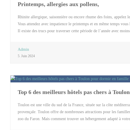
Printemps, allergies aux pollens,
Rhinite allergique, saisonnière ou encore rhume des foins, appelez l
Vous attendez avec impatience le printemps et en même temps vous le 
Il existe des trucs pour traverser cette période de l’année avec moi
L’allergie aux Pollens aurait doublée en 10 ans. 20% de la populatio
ensemble. C’est l’exposition à un allergène comme ici le pollen qui
Admin
le printemps. La période est en effet celle qui est la plus propice à
5. Juin 2024
de pollens mais ce n’est pas l’unique période. En effet la saison des 
certaines régions jusqu’à bien après la fin de l’été. Les allergies au
début d’année entre février et […]
Top 6 des meilleurs hôtels pas chers à Toulo
Toulon est une ville du sud de la France, située sur la côte méditerra
provençale. Toulon offre de nombreuses attractions pour les famille
zoo du Faron. Mais comment trouver un hébergement adapté à votre bu
pour dormir en famille. 1 – Hôtel Kyriad Toulon Hyeres La Garde L’