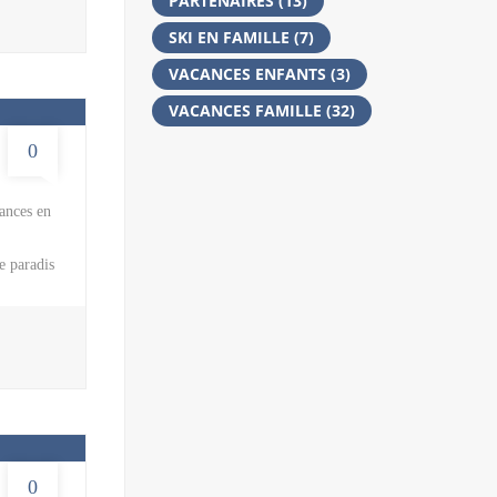
PARTENAIRES
(13)
s gouter
ristiques
SKI EN FAMILLE
(7)
VACANCES ENFANTS
(3)
VACANCES FAMILLE
(32)
0
ances en
e paradis
ue ; les
nement
, sachez
0