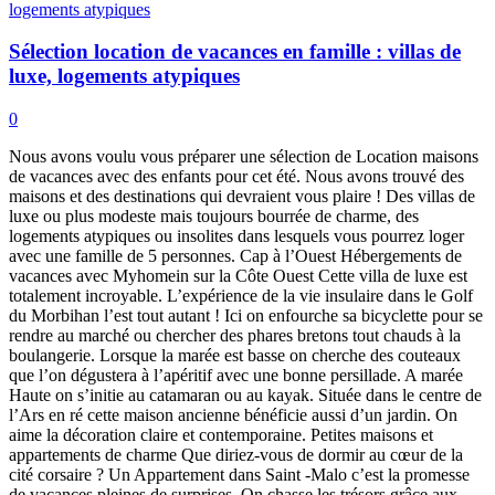
Sélection location de vacances en famille : villas de
luxe, logements atypiques
0
Nous avons voulu vous préparer une sélection de Location maisons
de vacances avec des enfants pour cet été. Nous avons trouvé des
maisons et des destinations qui devraient vous plaire ! Des villas de
luxe ou plus modeste mais toujours bourrée de charme, des
logements atypiques ou insolites dans lesquels vous pourrez loger
avec une famille de 5 personnes. Cap à l’Ouest Hébergements de
vacances avec Myhomein sur la Côte Ouest Cette villa de luxe est
totalement incroyable. L’expérience de la vie insulaire dans le Golf
du Morbihan l’est tout autant ! Ici on enfourche sa bicyclette pour se
rendre au marché ou chercher des phares bretons tout chauds à la
boulangerie. Lorsque la marée est basse on cherche des couteaux
que l’on dégustera à l’apéritif avec une bonne persillade. A marée
Haute on s’initie au catamaran ou au kayak. Située dans le centre de
l’Ars en ré cette maison ancienne bénéficie aussi d’un jardin. On
aime la décoration claire et contemporaine. Petites maisons et
appartements de charme Que diriez-vous de dormir au cœur de la
cité corsaire ? Un Appartement dans Saint -Malo c’est la promesse
de vacances pleines de surprises. On chasse les trésors grâce aux