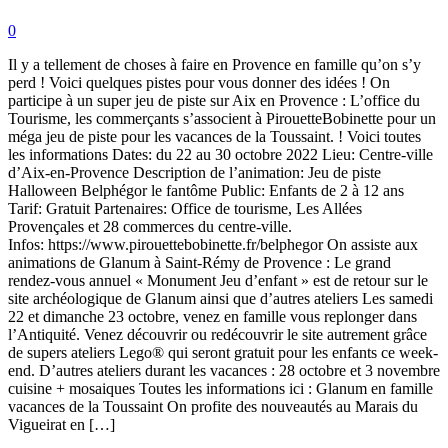
0
Il y a tellement de choses à faire en Provence en famille qu’on s’y
perd ! Voici quelques pistes pour vous donner des idées ! On
participe à un super jeu de piste sur Aix en Provence : L’office du
Tourisme, les commerçants s’associent à PirouetteBobinette pour un
méga jeu de piste pour les vacances de la Toussaint. ! Voici toutes
les informations Dates: du 22 au 30 octobre 2022 Lieu: Centre-ville
d’Aix-en-Provence Description de l’animation: Jeu de piste
Halloween Belphégor le fantôme Public: Enfants de 2 à 12 ans
Tarif: Gratuit Partenaires: Office de tourisme, Les Allées
Provençales et 28 commerces du centre-ville.
Infos: https://www.pirouettebobinette.fr/belphegor On assiste aux
animations de Glanum à Saint-Rémy de Provence : Le grand
rendez-vous annuel « Monument Jeu d’enfant » est de retour sur le
site archéologique de Glanum ainsi que d’autres ateliers Les samedi
22 et dimanche 23 octobre, venez en famille vous replonger dans
l’Antiquité. Venez découvrir ou redécouvrir le site autrement grâce
de supers ateliers Lego® qui seront gratuit pour les enfants ce week-
end. D’autres ateliers durant les vacances : 28 octobre et 3 novembre
cuisine + mosaiques Toutes les informations ici : Glanum en famille
vacances de la Toussaint On profite des nouveautés au Marais du
Vigueirat en […]