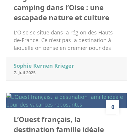
camping dans l’Oise : une
escapade nature et culture
L’Oise se situe dans la région des Hauts-
de-France. Ce n’est pas la destination à
laquelle on pense en premier pour des
vacances en famille et pourtant ce
département est riche en histoire, en
Sophie Kernen Krieger
culture et il offre des paysages naturels
7. Juil 2025
magnifiques. Si vous aimez le camping en
tente, en caravane, le confort des
mobilhome ou l’attrait des logements
insolites en pleine nature nous avons ce
0
qu’il vous faut ! En effet, le camping de Le
Trye est une chouette adresse avec des
L’Ouest français, la
enfants. Nous vous invitons à découvrir
destination famille idéale
ce camping dans les Hauts-de-France