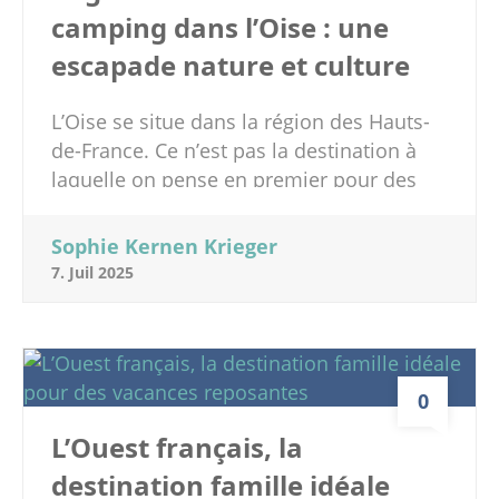
camping dans l’Oise : une
escapade nature et culture
L’Oise se situe dans la région des Hauts-
de-France. Ce n’est pas la destination à
laquelle on pense en premier pour des
vacances en famille et pourtant ce
département est riche en histoire, en
Sophie Kernen Krieger
culture et il offre des paysages naturels
7. Juil 2025
magnifiques. Si vous aimez le camping en
tente, en caravane, le confort des
mobilhome ou l’attrait des logements
insolites en pleine nature nous avons ce
0
qu’il vous faut ! En effet, le camping de Le
Trye est une chouette adresse avec des
L’Ouest français, la
enfants. Nous vous invitons à découvrir
destination famille idéale
ce camping dans les Hauts-de-France