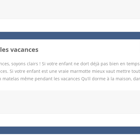
beauté des paysages naturels Le premier critère qui pousse à chois
ui devient un immense terrain de jeu pour les enfants. Imaginez dé
ges de sable noir. Le spectacle est partout. Evidemment voyager en
lement dans ces paysages spectaculaires. Vous ne passerez pas à c
les vacances
ces, soyons clairs ! Si votre enfant ne dort déjà pas bien en temp
es. Si votre enfant est une vraie marmotte mieux vaut mettre tout
n matelas même pendant les vacances Qu’il dorme à la maison, dan
ou de l’enfant doit être de qualité. Nous recommandons vraiment 
 de forme en mousse viscoelastique, un matelas Emma par exemple.
 son confort. Dormir tranquille à la maison. Même s’il dort dans son c
 matelas est dispose de deux faces l’une hiver et l’autre été il est 
ns un lit parapluie, pliant ou directement dans un van on peut uti
 parapluie ou s’adapter aux espaces […]