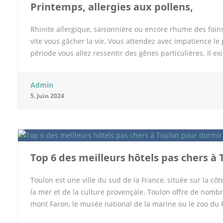
Printemps, allergies aux pollens,
Rhinite allergique, saisonnière ou encore rhume des foin
vite vous gâcher la vie. Vous attendez avec impatience l
période vous allez ressentir des gênes particulières. Il e
désagrément en profitant des jours qui rallongent. Symptô
20% de la population serait désormais touchée. Allergies,
Admin
l’exposition à un allergène comme ici le pollen qui prov
5. Juin 2024
en général le printemps. La période est en effet celle qui 
que les végétaux libèrent le maximum de pollens mais ce n
débute dès le mois de janvier et elle peut se prolonger dan
pollen peuvent être provoquées par des pollens d’arbres (
Top 6 des meilleurs hôtels pas chers à
Toulon est une ville du sud de la France, située sur la cô
la mer et de la culture provençale. Toulon offre de nombr
mont Faron, le musée national de la marine ou le zoo d
vos besoins ? Voici notre sélection des 6 meilleurs hôtels