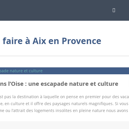
 faire à Aix en Provence
s l’Oise : une escapade nature et culture
est pas la destination à laquelle on pense en premier pour des vac
e, en culture et il offre des paysages naturels magnifiques. Si vou
e ou l’attrait des logements insolites en pleine nature nous avons 
tte adresse avec des enfants. Nous vous invitons à découvrir ce ca
a région. Découvrir l’Oise : programme des choses à voir absolume