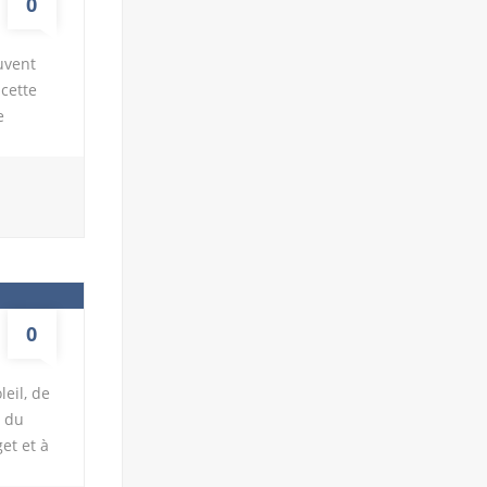
0
uvent
cette
e
ans.
 sont
nt-là
ière
 au
0
eil, de
e du
et et à
 Hyeres