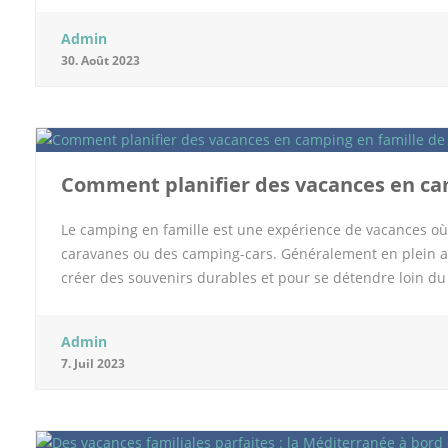
des plateformes telles que Booking.com, Hotels.com, Tri
Admin
d’hébergement. Elles vous offrent la possibilité de filtrer 
30. Août 2023
géographique, ou encore les commodités proposées par l’
d’identifier aisément les offres les plus avantageuses qua
comparaison vous évite également de vous en remettre au 
proposition répond le mieux à vos critères tout en préservan
d’autres voyageurs vous offrent une perspective supplém
Comment planifier des vacances en cam
Le camping en famille est une expérience de vacances où
caravanes ou des camping-cars. Généralement en plein air,
créer des souvenirs durables et pour se détendre loin du
expérience soit véritablement agréable, une bonne progr
camping en famille ? On vous en parle. Définissez d’abor
Admin
camping en famille est le choix de la destination. Et puisq
7. Juil 2023
est important de prendre en compte les intérêts et les go
chacun des membres de votre famille et veillez à réelleme
malgré tout cela, vous vous retrouvez à avoir toujours du m
vous optiez pour un camping familial en dordogne. En effe