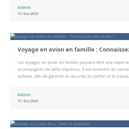
La Garde L’hôtel à Toulon Kyriad Hyeres La Garde est un é
Admin
centre-ville de Toulon. Il propose des chambres confortabl
17. Oct 2023
d’une salle de bain privative. L’hôtel dispose également d’
d’une connexion Wi-Fi gratuite. L’hôtel Kyriad est un choi
accueillir jusqu’à 4 personnes, ainsi qu’un service de ba
touristiques, comme le parc d’attractions Magic World, le 
Voyage en avion en famille : Connaissez
Les voyages en avion en famille peuvent être une expéri
accompagnés de défis imprévus. Il est essentiel de conna
enfants, afin de garantir la sécurité, le confort et la tranqu
des passagers aériens et les mesures à prendre pour un 
en famille Lorsque vous voyagez en avion avec des membre
Admin
connaître : 1. Droit à l’information Les compagnies aérien
17. Oct 2023
voyage en famille. Cela comprend les politiques sur les 
les nourrissons, et d’autres informations pertinentes pour 
adjacents Si vous voyagez avec de jeunes enfants, vous a
rester ensemble en vol. Les compagnies aériennes doivent 