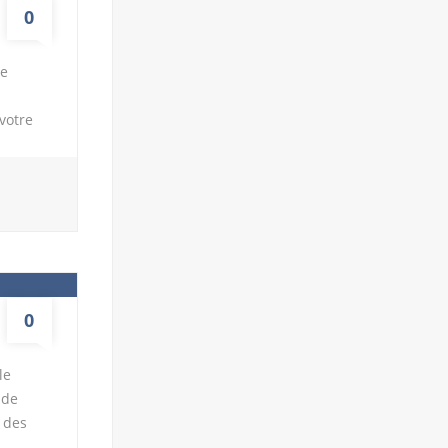
0
re
votre
aéroport
sur les
iberté
ipales
urez la
r la
0
le
nde
r des
 effet,