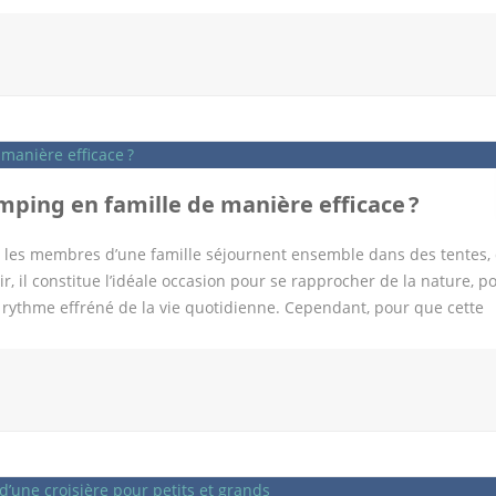
vago ou Kayak vous permettent de confronter aisément différentes 
les résultats en fonction de la fourchette de prix, la localisation
établissement. Grâce à ces fonctionnalités, vous serez en mesure
nt aux tarifs et à la qualité des prestations. Cette démarche proact
hasard. Vous pourrez ainsi, de manière objective, évaluer quelle
t l’intégrité de votre budget initial. En outre, les avis laissés par
entaire pour appréhender la qualité […]
ping en famille de manière efficace ?
 les membres d’une famille séjournent ensemble dans des tentes,
 il constitue l’idéale occasion pour se rapprocher de la nature, p
 rythme effréné de la vie quotidienne. Cependant, pour que cette
ammation s’impose. Comment peut-on alors planifier de façon effi
d votre destination La première étape pour bien planifier des vaca
u’il s’agit d’une expérience qui sera partagée par plusieurs personn
ûts de chacun. Pour ce faire, essayez d’avoir une discussion ouvert
nt considérer les préférences qu’ils auraient mentionnées. Toutefo
al à choisir le lieu idéal pour tous, il serait alors peut-être mieux
t, la Dordogne offre une grande variété d’activités et de paysages,