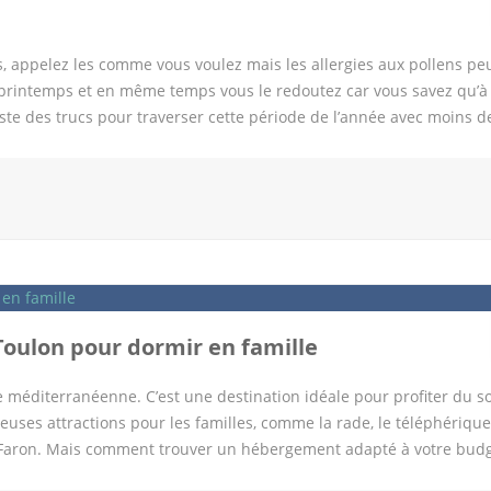
s, appelez les comme vous voulez mais les allergies aux pollens pe
e printemps et en même temps vous le redoutez car vous savez qu’à 
xiste des trucs pour traverser cette période de l’année avec moins d
mes allergies pollens L’allergie aux Pollens aurait doublée en 10 
 symptômes et antihistaminique, faisons le point ensemble. C’est
oque des symptômes pathologiques. Les grosses périodes d’allergies
est la plus propice à la pollinisation des végétaux. C’est à ce mome
’est pas l’unique période. En effet la saison des allergies saisonn
s certaines régions jusqu’à bien après la fin de l’été. Les allergies
ces allergies interviennent en début d’année entre février et […]
 Toulon pour dormir en famille
te méditerranéenne. C’est une destination idéale pour profiter du sol
euses attractions pour les familles, comme la rade, le téléphériqu
u Faron. Mais comment trouver un hébergement adapté à votre budg
 pas chers à Toulon pour dormir en famille. 1 – Hôtel Kyriad Toulon