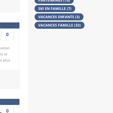
PARTENAIRES
(13)
n y
SKI EN FAMILLE
(7)
des
VACANCES ENFANTS
(3)
, vous
VACANCES FAMILLE
(32)
0
nation
ée et
ui plus
s de
 à faire
 sorties
ulement
0