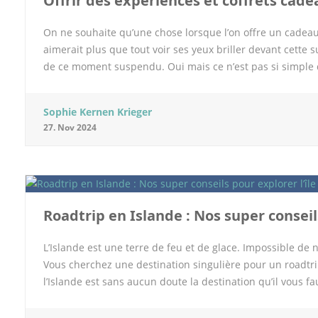
Offrir des expériences et coffrets cade
On ne souhaite qu’une chose lorsque l’on offre un cadeau à
aimerait plus que tout voir ses yeux briller devant cette
de ce moment suspendu. Oui mais ce n’est pas si simple d’
n’est pas toujours facile. D’où l’idée de lui offrir une ex
expérience créative On a pioché dans les coffrets pour tr
Sophie Kernen Krieger
qu’un présent à utiliser de suite l’enfant quel que soit s
27. Nov 2024
est possible d’enrichir son quotidien au travers d’une nou
une expérience qui va vraiment intéresser l’enfant en fonct
pourra s’y rendre quand il a envie avec ses parents au m
Roadtrip en Islande : Nos super conseils
L’Islande est une terre de feu et de glace. Impossible de
Vous cherchez une destination singulière pour un roadtrip
l’Islande est sans aucun doute la destination qu’il vous fa
Nous avons sélectionné de bons conseils de location van I
rythme de la fratrie les paysages les plus magiques mais a