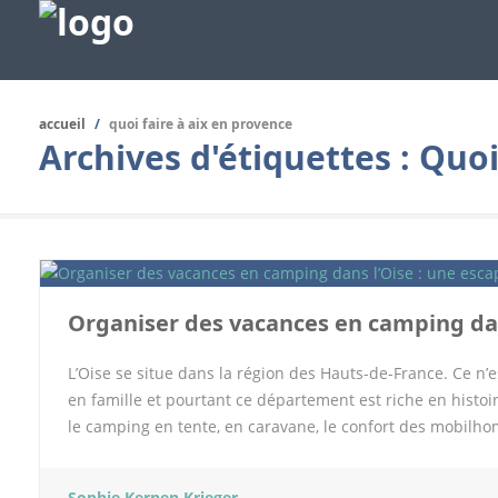
accueil
/
quoi faire à aix en provence
Archives d'étiquettes :
Quoi
Organiser des vacances en camping dan
L’Oise se situe dans la région des Hauts-de-France. Ce n’
en famille et pourtant ce département est riche en histoir
le camping en tente, en caravane, le confort des mobilhom
vous faut ! En effet, le camping de Le Trye est une choue
dans les Hauts-de-France ainsi que les intournables de l
Sophie Kernen Krieger