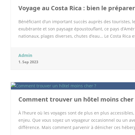
Voyage au Costa Rica : bien le préparer
Bénéficiant d’un important succès auprès des touristes, 
exubérante et son paysage époustouflant, ce pays d’Améri
nationaux, plages diverses, chutes d’eau… Le Costa Rica 
voyage pour ce pays ? Suivez-nous pour tout savoir. Préfére
du Costa Rica est sans doute l’un des meilleurs choix à fair
Admin
routes de ce pays. Outre la fluidité de la circulation, ce
1. Sep 2023
et la flexibilité peuvent également justifier la location d
attractions touristiques, il existe d’innombrables trouvail
possibilité de dormir sur des plages désertes. Avec une vo
beauté de la faune et de la flore costaricienne. Contraire
Comment trouver un hôtel moins cher 
À l’heure où les voyages sont de plus en plus accessible
enjeu. Que vous soyez un voyageur occasionnel ou un ave
différence. Mais comment parvenir à dénicher ces hébergem
sites de comparaison Dans la quête d’un hôtel abordable, 