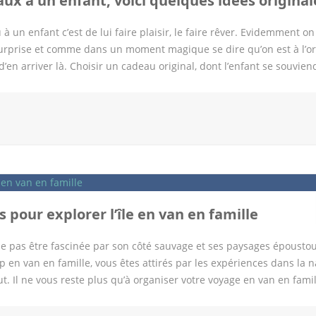
aux à un enfant, voici quelques idées original
 un enfant c’est de lui faire plaisir, le faire rêver. Evidemment on
 surprise et comme dans un moment magique se dire qu’on est à l’or
en arriver là. Choisir un cadeau original, dont l’enfant se souvien
périence plutôt qu’un cadeau matériel. Des coffrets pour favoriser un
ouver une idée cadeau pour enfant qui fasse vraiment plaisir. Bien
on âge pourra assouvir une envie ou se découvrir une nouvelle passio
velle découverte. Le gros avantage des coffrets c’est que l’on peut 
ion de ses goûts et vérifier qu’elle est disponible prêt de chez lui. 
oment qui lui convient. Des ateliers qui touchent aux sens : On pe
 pour explorer l’île en van en famille
 ne pas être fascinée par son côté sauvage et ses paysages époustou
 en van en famille, vous êtes attirés par les expériences dans la n
ut. Il ne vous reste plus qu’à organiser votre voyage en van en famil
slande qui vont vous permettre de découvrir en toute liberté et au
ussi de choisir un certain nombre d’activités pour toute la famille