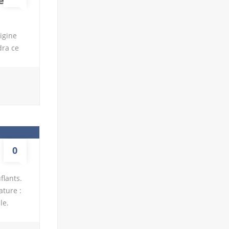
es
igine
dra ce
e
 plus
n. Il
choisir
Il
ut […]
0
flants.
ature :
le.
.