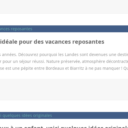
es choses à faire sur place. La première ce sont les balades car o
si des rivières pour fabriquer des moulins à eau et des villages
ne manquera pas de se pencher sur les activités à explorer autour 
s touristiques incontournables Le Château de Chantilly : Evidemment
ectural. […]
e idéale pour des vacances reposantes
rs années. Découvrez pourquoi les Landes sont devenues une desti
er pour un séjour réussi. Nature préservée, atmosphère décontract
nosse est une pépite entre Bordeaux et Biarritz à ne pas manquer ! Q
petit coin de paradis dont on aimerait vous parler… Les Landes, une
 Les Landes, c’est : des plages à perte de vue ; les meilleurs spot
y » ; une pinède apaisante où se promener à pied ou à vélo ; un
ur découvrir la faune et la flore locale ; une multitude d’activités
 dont la Vélodyssée, sont le terrain de jeu préféré des amateurs de
 l’aéroport et la gare de Biarritz, ainsi que la gare de Dax, sont se