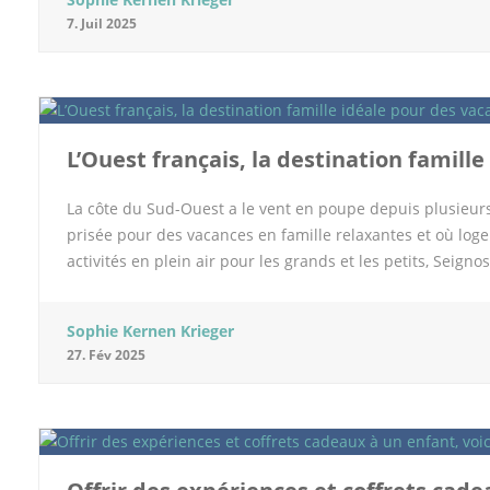
vous a préparer un programme ou plutôt une petite liste d
7. Juil 2025
trouve des forêts particulièrement intéressantes mais aus
pittoresques dans lesquelles gouter des spécialités. On 
sites gallo-romains et des châteaux. Petite liste des site
ne pouvez venir dans l’Oise sans découvrir ce joyau archit
L’Ouest français, la destination famill
La côte du Sud-Ouest a le vent en poupe depuis plusieu
prisée pour des vacances en famille relaxantes et où log
activités en plein air pour les grands et les petits, Seig
est, c’est là que se situe l’Éco Resort Naturéo, véritable 
destination idéale pour des vacances en famille reposantes
Sophie Kernen Krieger
surf français ; une atmosphère détendue et « kids-friendl
27. Fév 2025
environnement unique pour se reconnecter à la nature et po
en famille toute l’année. Les nombreuses pistes cyclables,
en famille à vélo. Et, en parlant de transports, sachez que
à 40 min de voiture de Seignosse. C’est […]