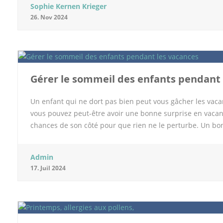
Sophie Kernen Krieger
Pourquoi choisir un roadtrip en Islande en van ? Pour la 
26. Nov 2024
l’Islande comme destination c’est sa nature incroyable q
des volcans, des glaciers, des geysers mais aussi des pla
vraiment idéal car il vous permet de vous immerger tota
d’une cascade, vous traverserez des champs de lave. […]
Gérer le sommeil des enfants pendant 
Un enfant qui ne dort pas bien peut vous gâcher les vacan
vous pouvez peut-être avoir une bonne surprise en vacanc
chances de son côté pour que rien ne le perturbe. Un bo
maison de vacances ou en itinérance le matelas du bébé 
sélectionner avec soi. Privilégiez un matelas à mémoire
Admin
n’est pas parce qu’il est tout petit qu’il faut lésiner sur
17. Juil 2024
habituel il faut penser à adapter le couchage en été. Si le
le retourner. Les matelas de voyage Que le bébé dorme da
des matelas fixes de voyage. Ils peuvent être fixés au lit