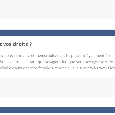
tablissement 3 étoiles situé à La Garde, à 15 minutes en voiture d
es et climatisées, équipées d’une télévision à écran plat, d’un bur
un restaurant, d’un bar, d’une piscine extérieure, d’un parking grat
x idéal pour les familles, car il propose des chambres familiales po
by-sitting sur demande. L’hôtel est également proche de plusieurs si
parc […]
 vos droits ?
ence passionnante et mémorable, mais ils peuvent également être
ître vos droits en tant que voyageur lorsque vous voyagez avec des
illité d’esprit de votre famille. Cet article vous guidera à travers les
voyage en famille sans stress. Droits fondamentaux des passagers
s de votre famille, il y a plusieurs droits fondamentaux que vous
nes ont l’obligation de vous informer des règles et des procédures 
bagages, les repas spéciaux pour enfants, les équipements de sécur
assurer le bien-être de votre famille en vol. 2. Droit à des sièges
vez le droit de demander des sièges adjacents pour que vous puiss
faire de leur mieux pour satisfaire cette […]