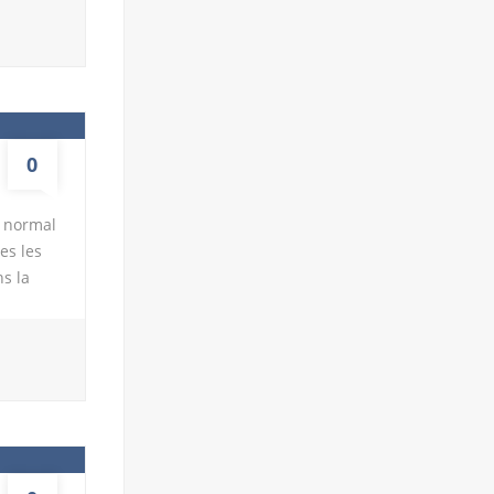
ir
couvrir
 van est
ôté
0
s normal
es les
s la
de le
 Ce
adre
temps de
liser