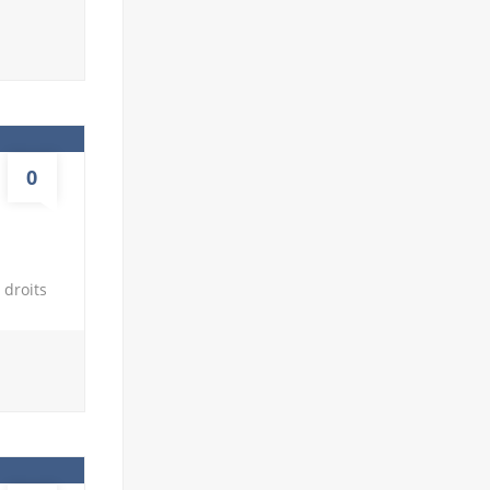
u
eau et
uit et
uvant
tes
0
 droits
 aériens
 devez
liées au
ité pour
iez