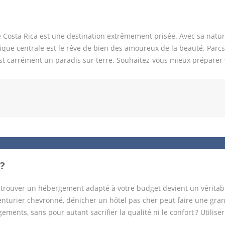
le Costa Rica est une destination extrêmement prisée. Avec sa natu
que centrale est le rêve de bien des amoureux de la beauté. Parcs
est carrément un paradis sur terre. Souhaitez-vous mieux préparer 
z la location d’une voiture sur place La location d’une voiture à l’
e au cours de votre voyage. En effet, il est très facile de conduire 
s dernières sont dotées de nombreux panneaux de signalisation. La l
’un véhicule pendant votre séjour au Costa Rica. En dehors des princ
les qui sont simples d’accès avec une voiture louée. Surtout, vous a
iture personnelle, il est en outre possible de s’arrêter pour admire
ment à ce qui se passe dans les […]
?
s, trouver un hébergement adapté à votre budget devient un véritab
nturier chevronné, dénicher un hôtel pas cher peut faire une gra
ents, sans pour autant sacrifier la qualité ni le confort ? Utilise
les sites de comparaison constituent une ressource essentielle. En