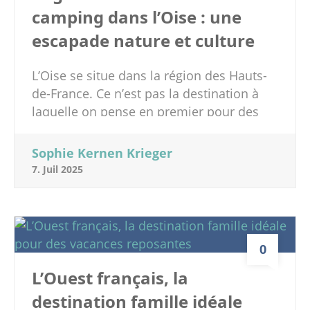
camping dans l’Oise : une
escapade nature et culture
L’Oise se situe dans la région des Hauts-
de-France. Ce n’est pas la destination à
laquelle on pense en premier pour des
vacances en famille et pourtant ce
département est riche en histoire, en
Sophie Kernen Krieger
culture et il offre des paysages naturels
7. Juil 2025
magnifiques. Si vous aimez le camping en
tente, en caravane, le confort des
mobilhome ou l’attrait des logements
insolites en pleine nature nous avons ce
0
qu’il vous faut ! En effet, le camping de Le
Trye est une chouette adresse avec des
L’Ouest français, la
enfants. Nous vous invitons à découvrir
destination famille idéale
ce camping dans les Hauts-de-France